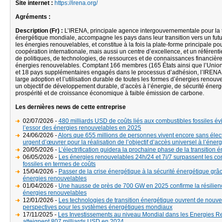
Site internet :
https://irena.org/
Agréments :
Description (Fr) :
L’IRENA, principale agence intergouvernementale pour la 
énergétique mondiale, accompagne les pays dans leur transition vers un futu
les énergies renouvelables, et constitue à la fois la plate-forme principale pou
coopération internationale, mais aussi un centre d’excellence, et un référenti
de politiques, de technologies, de ressources et de connaissances financière
énergies renouvelables. Comptant 166 membres (165 États ainsi que l’Uni
et 18 pays supplémentaires engagés dans le processus d’adhésion, l’IRENA
large adoption et l’utilisation durable de toutes les formes d’énergies renou
un objectif de développement durable, d’accès à l’énergie, de sécurité énerg
prospérité et de croissance économique à faible émission de carbone.
Les dernières news de cette entreprise
02/07/2026 -
480 milliards USD de coûts liés aux combustibles fossiles év
l’essor des énergies renouvelables en 2025
24/06/2026 -
Alors que 655 millions de personnes vivent encore sans électri
urgent d’œuvrer pour la réalisation de l’objectif d’accès universel à l’énerg
20/05/2026 -
L’électrification guidera la prochaine phase de la transition 
06/05/2026 -
Les énergies renouvelables 24h/24 et 7j/7 surpassent les c
fossiles en termes de coûts
15/04/2026 -
Passer de la crise énergétique à la sécurité énergétique grâ
énergies renouvelables
01/04/2026 -
Une hausse de près de 700 GW en 2025 confirme la résilien
énergies renouvelables
12/01/2026 -
Les technologies de transition énergétique ouvrent de nouve
perspectives pour les systèmes énergétiques mondiaux
17/11/2025 -
Les Investissements au niveau Mondial dans les Energies 
atteignent 807 milliards USD en 2024