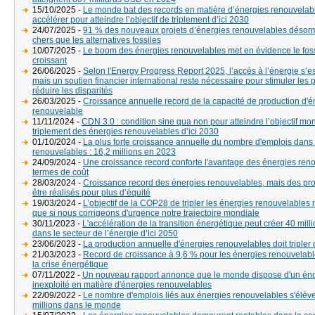
15/10/2025 -
Le monde bat des records en matière d’énergies renouvelabl
accélérer pour atteindre l’objectif de triplement d’ici 2030
24/07/2025 -
91 % des nouveaux projets d’énergies renouvelables désor
chers que les alternatives fossiles
10/07/2025 -
Le boom des énergies renouvelables met en évidence le fos
croissant
26/06/2025 -
Selon l'Energy Progress Report 2025, l’accès à l’énergie s’es
mais un soutien financier international reste nécessaire pour stimuler les 
réduire les disparités
26/03/2025 -
Croissance annuelle record de la capacité de production d'é
renouvelable
11/11/2024 -
CDN 3.0 : condition sine qua non pour atteindre l’objectif mo
triplement des énergies renouvelables d’ici 2030
01/10/2024 -
La plus forte croissance annuelle du nombre d'emplois dans 
renouvelables : 16,2 millions en 2023
24/09/2024 -
Une croissance record conforte l'avantage des énergies ren
termes de coût
28/03/2024 -
Croissance record des énergies renouvelables, mais des pro
être réalisés pour plus d’équité
19/03/2024 -
L’objectif de la COP28 de tripler les énergies renouvelables n
que si nous corrigeons d'urgence notre trajectoire mondiale
30/11/2023 -
L'accélération de la transition énergétique peut créer 40 mill
dans le secteur de l’énergie d’ici 2050
23/06/2023 -
La production annuelle d'énergies renouvelables doit tripler 
21/03/2023 -
Record de croissance à 9,6 % pour les énergies renouvelabl
la crise énergétique
07/11/2022 -
Un nouveau rapport annonce que le monde dispose d'un éno
inexploité en matière d'énergies renouvelables
22/09/2022 -
Le nombre d'emplois liés aux énergies renouvelables s'élève
millions dans le monde