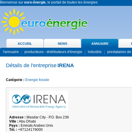
Bienvenue sur
euro-énergie
, le portail de toutes les énergies
ACCUEIL
NEWS
ANNUAIRE
l'annuaire
producteurs - distributeurs d'énergie
industrie
prestataires de
Détails de l'entreprise
IRENA
Catégorie :
Energie fossile
Adresse :
Masdar City - P.O. Box 236
Ville :
Abu Dhabi
Pays :
Emirats Arabes Unis
Tél. :
+97124179000