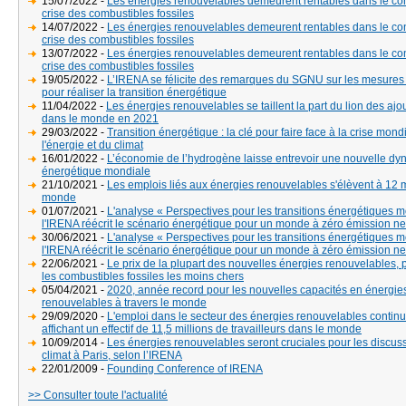
15/07/2022 -
Les énergies renouvelables demeurent rentables dans le con
crise des combustibles fossiles
14/07/2022 -
Les énergies renouvelables demeurent rentables dans le con
crise des combustibles fossiles
13/07/2022 -
Les énergies renouvelables demeurent rentables dans le con
crise des combustibles fossiles
19/05/2022 -
L’IRENA se félicite des remarques du SGNU sur les mesures
pour réaliser la transition énergétique
11/04/2022 -
Les énergies renouvelables se taillent la part du lion des ajo
dans le monde en 2021
29/03/2022 -
Transition énergétique : la clé pour faire face à la crise mond
l'énergie et du climat
16/01/2022 -
L’économie de l’hydrogène laisse entrevoir une nouvelle d
énergétique mondiale
21/10/2021 -
Les emplois liés aux énergies renouvelables s'élèvent à 12 m
monde
01/07/2021 -
L'analyse « Perspectives pour les transitions énergétiques 
l'IRENA réécrit le scénario énergétique pour un monde à zéro émission ne
30/06/2021 -
L'analyse « Perspectives pour les transitions énergétiques 
l'IRENA réécrit le scénario énergétique pour un monde à zéro émission ne
22/06/2021 -
Le prix de la plupart des nouvelles énergies renouvelables, 
les combustibles fossiles les moins chers
05/04/2021 -
2020, année record pour les nouvelles capacités en énergie
renouvelables à travers le monde
29/09/2020 -
L'emploi dans le secteur des énergies renouvelables continue
affichant un effectif de 11,5 millions de travailleurs dans le monde
10/09/2014 -
Les énergies renouvelables seront cruciales pour les discuss
climat à Paris, selon l’IRENA
22/01/2009 -
Founding Conference of IRENA
>> Consulter toute l'actualité