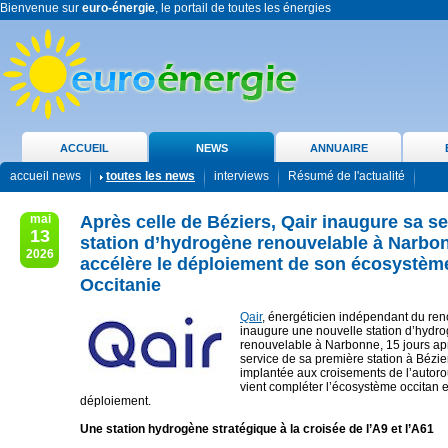
Bienvenue sur
euro-énergie
, le portail de toutes les énergies
ACCUEIL
NEWS
ANNUAIRE
accueil news
toutes les news
interviews
Résumé de l'actualité
mai
Après celle de Béziers, Qair inaugure sa 
13
station d’hydrogène renouvelable à Narbo
2026
accélère le déploiement de son écosystèm
Occitanie
Qair
, énergéticien indépendant du ren
inaugure une nouvelle station d’hydr
renouvelable à Narbonne, 15 jours ap
service de sa première station à Bézier
implantée aux croisements de l’autoro
vient compléter l’écosystème occitan 
déploiement.
Une station hydrogène stratégique à la croisée de l’A9 et l’A61