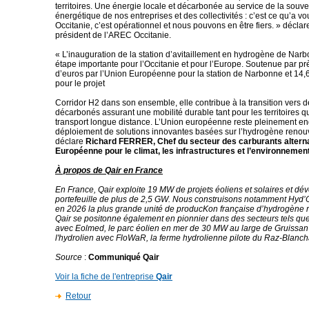
territoires. Une énergie locale et décarbonée au service de la souv
énergétique de nos entreprises et des collectivités : c’est ce qu’a v
Occitanie, c’est opérationnel et nous pouvons en être fiers. » déclar
président de l’AREC Occitanie.
« L’inauguration de la station d’avitaillement en hydrogène de Na
étape importante pour l’Occitanie et pour l’Europe. Soutenue par prè
d’euros par l’Union Européenne pour la station de Narbonne et 14,6
pour le projet
Corridor H2 dans son ensemble, elle contribue à la transition vers d
décarbonés assurant une mobilité durable tant pour les territoires q
transport longue distance. L’Union européenne reste pleinement e
déploiement de solutions innovantes basées sur l’hydrogène renou
déclare
Richard FERRER, Chef du secteur des carburants alterna
Européenne pour le climat, les infrastructures et l’environnemen
À propos de Qair en France
En France, Qair exploite 19 MW de projets éoliens et solaires et dé
portefeuille de plus de 2,5 GW. Nous construisons notamment Hyd’
en 2026 la plus grande unité de producKon française d’hydrogène 
Qair se positonne également en pionnier dans des secteurs tels que 
avec Eolmed, le parc éolien en mer de 30 MW au large de Gruissan 
l'hydrolien avec FloWaR, la ferme hydrolienne pilote du Raz-Blanch
Source
:
Communiqué Qair
Voir la fiche de l'entreprise
Qair
Retour