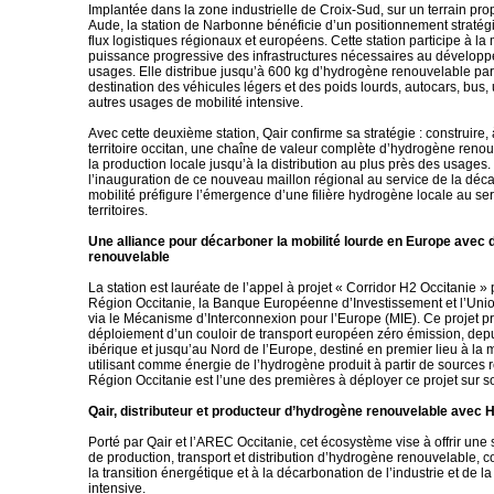
Implantée dans la zone industrielle de Croix-Sud, sur un terrain pro
Aude, la station de Narbonne bénéficie d’un positionnement straté
flux logistiques régionaux et européens. Cette station participe à l
puissance progressive des infrastructures nécessaires au dévelop
usages. Elle distribue jusqu’à 600 kg d’hydrogène renouvelable par 
destination des véhicules légers et des poids lourds, autocars, bus, ut
autres usages de mobilité intensive.
Avec cette deuxième station, Qair confirme sa stratégie : construire, 
territoire occitan, une chaîne de valeur complète d’hydrogène reno
la production locale jusqu’à la distribution au plus près des usages
l’inauguration de ce nouveau maillon régional au service de la déc
mobilité préfigure l’émergence d’une filière hydrogène locale au se
territoires.
Une alliance pour décarboner la mobilité lourde en Europe avec 
renouvelable
La station est lauréate de l’appel à projet « Corridor H2 Occitanie » 
Région Occitanie, la Banque Européenne d’Investissement et l’Un
via le Mécanisme d’Interconnexion pour l’Europe (MIE). Ce projet pr
déploiement d’un couloir de transport européen zéro émission, dep
ibérique et jusqu’au Nord de l’Europe, destiné en premier lieu à la m
utilisant comme énergie de l’hydrogène produit à partir de sources 
Région Occitanie est l’une des premières à déployer ce projet sur son
Qair, distributeur et producteur d’hydrogène renouvelable avec
Porté par Qair et l’AREC Occitanie, cet écosystème vise à offrir une 
de production, transport et distribution d’hydrogène renouvelable, co
la transition énergétique et à la décarbonation de l’industrie et de la
intensive.