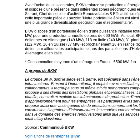
Avec l'achat de ces centrales, BKW renforce sa production d’énerg
et dispose d'une présence dans différentes zones géographiques e
Sturani, Chef du secteur d’activité Renouvelables & Efficacité, se réj
cette importante pièce du puzzle: "Notre portefeuille éolien est ains
une plus grande diversification géographique et réglementaire".
BKW dispose d’un portefeuille éolien d’une puissance installée tota
MW, pour une production annuelle de près de 660 GWh. Au total, B
éoliennes en Allemagne (149 MW), 118 en Italie (240 MW), 31 plan
(112 MW), 16 en Suisse (37 MW) et prochainement 28 en France (
détient par ailleurs des participations dans des parcs éoliens d’Hel
Allemagne et en Italie.
* Consommation moyenne d'un ménage en France: 6500 kWh/an
A propos de BKW
Le groupe BKW, dont le siège est à Berne, est spécialisé dans l’éner
infrastructures. Présent à l’international, il emploie avec ses filiale
collaborateurs. Il regroupe sous un même toit de nombreuses comp
propose à ses clients des prestations globales et personnalisées.
planifie, construit et exploite des infrastructures de production d'éne
d’approvisionnement pour les entreprises, les particuliers et les serv
propose aussi une vaste gamme de de prestations comprenant les 
construction, l’ingénierie d’infrastructures, les modèles commercia
dans le domaine des énergies renouvelables ainsi que les services 
multi-utility classiques.
Source
:
Communiqué BKW
Voir la fiche de l'entreprise
BKW