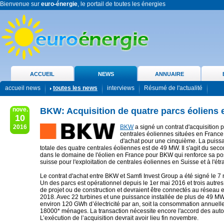
Bienvenue sur
euro-énergie
, le portail de toutes les énergies
ACCUEIL
NEWS
ANNUAIRE
accueil news
toutes les news
interviews
Résumé de l'actualité
nove.
BKW: Acquisition de quatre parcs éoliens 
10
2016
BKW
a signé un contrat d'acquisition 
centrales éoliennes situées en France
d'achat pour une cinquième. La puissa
totale des quatre centrales éoliennes est de 49 MW. Il s'agit du s
dans le domaine de l'éolien en France pour BKW qui renforce sa pos
suisse pour l'exploitation de centrales éoliennes en Suisse et à l'étr
Le contrat d'achat entre BKW et Samfi Invest Group a été signé le 
Un des parcs est opérationnel depuis le 1er mai 2016 et trois autre
de projet ou de construction et devraient être connectés au réseau 
2018. Avec 22 turbines et une puissance installée de plus de 49 MW,
environ 120 GWh d’électricité par an, soit la consommation annuell
18000* ménages. La transaction nécessite encore l'accord des autor
L’exécution de l’acquisition devrait avoir lieu fin novembre.