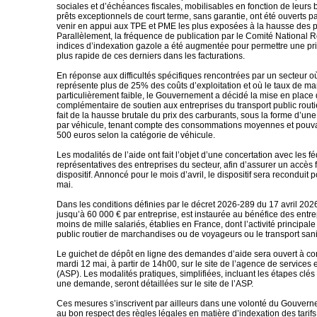
sociales et d’échéances fiscales, mobilisables en fonction de leurs
prêts exceptionnels de court terme, sans garantie, ont été ouverts p
venir en appui aux TPE et PME les plus exposées à la hausse des pr
Parallèlement, la fréquence de publication par le Comité National 
indices d’indexation gazole a été augmentée pour permettre une pr
plus rapide de ces derniers dans les facturations.
En réponse aux difficultés spécifiques rencontrées par un secteur où
représente plus de 25% des coûts d’exploitation et où le taux de ma
particulièrement faible, le Gouvernement a décidé la mise en plac
complémentaire de soutien aux entreprises du transport public routie
fait de la hausse brutale du prix des carburants, sous la forme d’une 
par véhicule, tenant compte des consommations moyennes et pouvan
500 euros selon la catégorie de véhicule.
Les modalités de l’aide ont fait l’objet d’une concertation avec les f
représentatives des entreprises du secteur, afin d’assurer un accès fl
dispositif. Annoncé pour le mois d’avril, le dispositif sera reconduit 
mai.
Dans les conditions définies par le décret 2026-289 du 17 avril 2026
jusqu’à 60 000 € par entreprise, est instaurée au bénéfice des entr
moins de mille salariés, établies en France, dont l’activité principale 
public routier de marchandises ou de voyageurs ou le transport sani
Le guichet de dépôt en ligne des demandes d’aide sera ouvert à c
mardi 12 mai, à partir de 14h00, sur le site de l’agence de services
(ASP). Les modalités pratiques, simplifiées, incluant les étapes clé
une demande, seront détaillées sur le site de l’ASP.
Ces mesures s’inscrivent par ailleurs dans une volonté du Gouverne
au bon respect des règles légales en matière d’indexation des tarifs