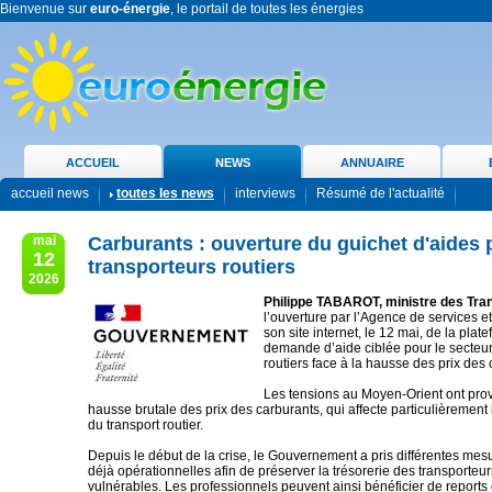
Bienvenue sur
euro-énergie
, le portail de toutes les énergies
ACCUEIL
NEWS
ANNUAIRE
accueil news
toutes les news
interviews
Résumé de l'actualité
mai
Carburants : ouverture du guichet d'aides 
12
transporteurs routiers
2026
Philippe TABAROT, ministre des Tra
l’ouverture par l’Agence de services e
son site internet, le 12 mai, de la plat
demande d’aide ciblée pour le secteur
routiers face à la hausse des prix des 
Les tensions au Moyen-Orient ont pr
hausse brutale des prix des carburants, qui affecte particulièrement 
du transport routier.
Depuis le début de la crise, le Gouvernement a pris différentes mesu
déjà opérationnelles afin de préserver la trésorerie des transporteur
vulnérables. Les professionnels peuvent ainsi bénéficier de reports 