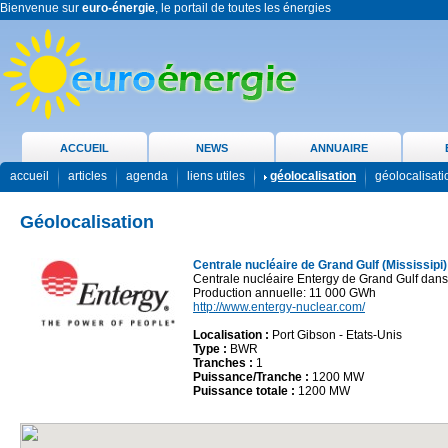
Bienvenue sur
euro-énergie
, le portail de toutes les énergies
ACCUEIL
NEWS
ANNUAIRE
accueil
articles
agenda
liens utiles
géolocalisation
géolocalisat
Géolocalisation
Centrale nucléaire de Grand Gulf (Mississipi)
Centrale nucléaire Entergy de Grand Gulf dans l
Production annuelle: 11 000 GWh
http://www.entergy-nuclear.com/
Localisation :
Port Gibson - Etats-Unis
Type :
BWR
Tranches :
1
Puissance/Tranche :
1200 MW
Puissance totale :
1200 MW