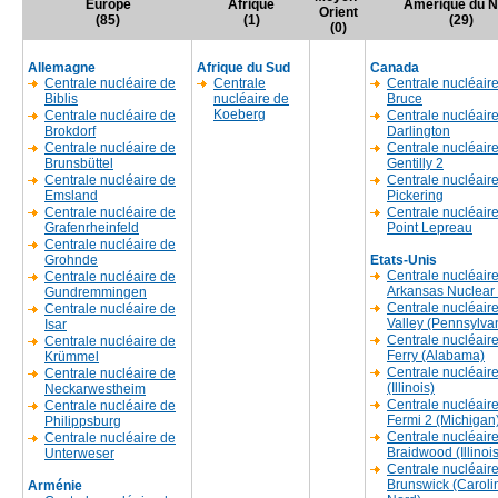
Europe
Afrique
Amerique du N
Orient
(85)
(1)
(29)
(0)
Allemagne
Afrique du Sud
Canada
Centrale nucléaire de
Centrale
Centrale nucléair
Biblis
nucléaire de
Bruce
Koeberg
Centrale nucléaire de
Centrale nucléair
Brokdorf
Darlington
Centrale nucléaire de
Centrale nucléair
Brunsbüttel
Gentilly 2
Centrale nucléaire de
Centrale nucléair
Emsland
Pickering
Centrale nucléaire de
Centrale nucléair
Grafenrheinfeld
Point Lepreau
Centrale nucléaire de
Grohnde
Etats-Unis
Centrale nucléair
Centrale nucléaire de
Arkansas Nuclear
Gundremmingen
Centrale nucléair
Centrale nucléaire de
Valley (Pennsylva
Isar
Centrale nucléair
Centrale nucléaire de
Ferry (Alabama)
Krümmel
Centrale nucléair
Centrale nucléaire de
(Illinois)
Neckarwestheim
Centrale nucléaire
Centrale nucléaire de
Fermi 2 (Michigan
Philippsburg
Centrale nucléair
Centrale nucléaire de
Braidwood (Illinois
Unterweser
Centrale nucléair
Brunswick (Caroli
Arménie