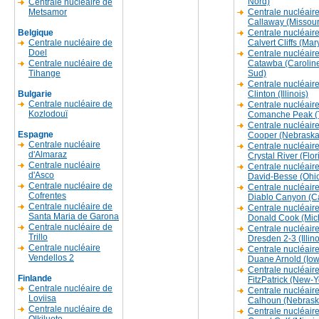
Nord)
Centrale nucléaire de
Metsamor
Centrale nucléair
Callaway (Missour
Belgique
Centrale nucléair
Centrale nucléaire de
Calvert Cliffs (Mar
Doel
Centrale nucléair
Centrale nucléaire de
Catawba (Carolin
Tihange
Sud)
Centrale nucléair
Bulgarie
Clinton (Illinois)
Centrale nucléaire de
Centrale nucléair
Kozlodouï
Comanche Peak (
Centrale nucléair
Espagne
Cooper (Nebraska
Centrale nucléaire
Centrale nucléair
d'Almaraz
Crystal River (Flor
Centrale nucléaire
Centrale nucléair
d'Asco
David-Besse (Ohi
Centrale nucléaire de
Centrale nucléair
Cofrentes
Diablo Canyon (Ca
Centrale nucléaire de
Centrale nucléair
Santa Maria de Garona
Donald Cook (Mic
Centrale nucléaire de
Centrale nucléair
Trillo
Dresden 2-3 (Illino
Centrale nucléaire
Centrale nucléair
Vendellos 2
Duane Arnold (Io
Centrale nucléair
Finlande
FitzPatrick (New-Y
Centrale nucléaire de
Centrale nucléaire
Loviisa
Calhoun (Nebrask
Centrale nucléaire de
Centrale nucléair