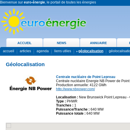
Bienvenue sur
euro-énergie
, le portail de toutes les énergies
ACCUEIL
NEWS
ANNUAIRE
accueil
articles
agenda
liens utiles
géolocalisation
géolocalisat
Géolocalisation
Centrale nucléaire de Point Lepreau
Centrale nucléaire Energie NB Power de Poin
Production annuelle: 4122 GWh
http://www.nbpower.com/
Localisation :
New Brunswick Point Lepreau -
Type :
PHWR
Tranches :
1
Puissance/Tranche :
640 MW
Puissance totale :
640 MW