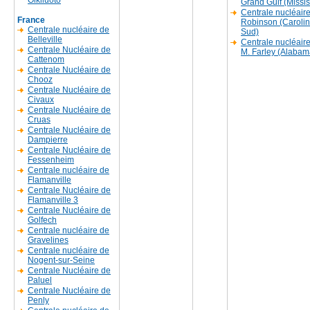
Olkiluoto
Grand Gulf (Missis
Centrale nucléaire
France
Robinson (Caroli
Centrale nucléaire de
Sud)
Belleville
Centrale nucléair
Centrale Nucléaire de
M. Farley (Alabam
Cattenom
Centrale Nucléaire de
Chooz
Centrale Nucléaire de
Civaux
Centrale Nucléaire de
Cruas
Centrale Nucléaire de
Dampierre
Centrale Nucléaire de
Fessenheim
Centrale nucléaire de
Flamanville
Centrale Nucléaire de
Flamanville 3
Centrale Nucléaire de
Golfech
Centrale nucléaire de
Gravelines
Centrale nucléaire de
Nogent-sur-Seine
Centrale Nucléaire de
Paluel
Centrale Nucléaire de
Penly