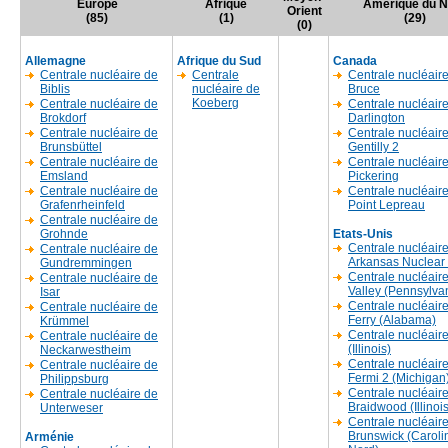
Europe
Afrique
Amerique du N
Orient
(85)
(1)
(29)
(0)
Allemagne
Afrique du Sud
Canada
Centrale nucléaire de
Centrale
Centrale nucléair
Biblis
nucléaire de
Bruce
Koeberg
Centrale nucléaire de
Centrale nucléair
Brokdorf
Darlington
Centrale nucléaire de
Centrale nucléair
Brunsbüttel
Gentilly 2
Centrale nucléaire de
Centrale nucléair
Emsland
Pickering
Centrale nucléaire de
Centrale nucléair
Grafenrheinfeld
Point Lepreau
Centrale nucléaire de
Grohnde
Etats-Unis
Centrale nucléair
Centrale nucléaire de
Arkansas Nuclear
Gundremmingen
Centrale nucléair
Centrale nucléaire de
Valley (Pennsylva
Isar
Centrale nucléair
Centrale nucléaire de
Ferry (Alabama)
Krümmel
Centrale nucléair
Centrale nucléaire de
(Illinois)
Neckarwestheim
Centrale nucléaire
Centrale nucléaire de
Fermi 2 (Michigan
Philippsburg
Centrale nucléair
Centrale nucléaire de
Braidwood (Illinois
Unterweser
Centrale nucléair
Brunswick (Caroli
Arménie