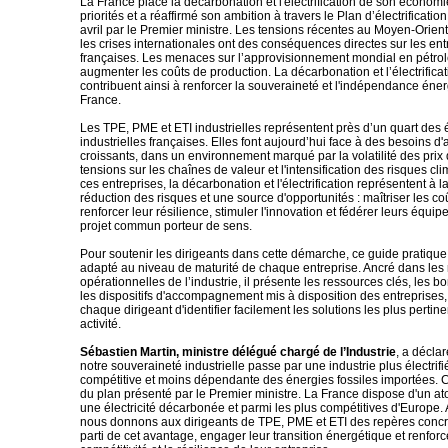
La France place la décarbonation et l'électrification de son économ
priorités et a réaffirmé son ambition à travers le Plan d’électrificatio
avril par le Premier ministre. Les tensions récentes au Moyen-Orien
les crises internationales ont des conséquences directes sur les ent
françaises. Les menaces sur l’approvisionnement mondial en pétrol
augmenter les coûts de production. La décarbonation et l’électrificati
contribuent ainsi à renforcer la souveraineté et l'indépendance éner
France.
Les TPE, PME et ETI industrielles représentent près d’un quart des
industrielles françaises. Elles font aujourd’hui face à des besoins d
croissants, dans un environnement marqué par la volatilité des prix d
tensions sur les chaînes de valeur et l'intensification des risques cl
ces entreprises, la décarbonation et l'électrification représentent à la
réduction des risques et une source d'opportunités : maîtriser les c
renforcer leur résilience, stimuler l'innovation et fédérer leurs équip
projet commun porteur de sens.
Pour soutenir les dirigeants dans cette démarche, ce guide pratique 
adapté au niveau de maturité de chaque entreprise. Ancré dans les 
opérationnelles de l’industrie, il présente les ressources clés, les b
les dispositifs d'accompagnement mis à disposition des entreprises,
chaque dirigeant d'identifier facilement les solutions les plus pertin
activité.
Sébastien Martin, ministre délégué chargé de l’Industrie
, a déclar
notre souveraineté industrielle passe par une industrie plus électrifi
compétitive et moins dépendante des énergies fossiles importées. C’
du plan présenté par le Premier ministre. La France dispose d'un a
une électricité décarbonée et parmi les plus compétitives d'Europe.
nous donnons aux dirigeants de TPE, PME et ETI des repères concre
parti de cet avantage, engager leur transition énergétique et renfor