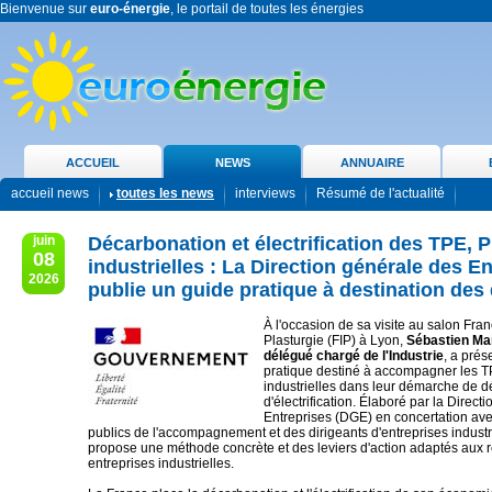
Bienvenue sur
euro-énergie
, le portail de toutes les énergies
ACCUEIL
NEWS
ANNUAIRE
accueil news
toutes les news
interviews
Résumé de l'actualité
juin
Décarbonation et électrification des TPE, 
08
industrielles : La Direction générale des E
2026
publie un guide pratique à destination des 
À l'occasion de sa visite au salon Fra
Plasturgie (FIP) à Lyon,
Sébastien Mar
délégué chargé de l'Industrie
, a prés
pratique destiné à accompagner les T
industrielles dans leur démarche de d
d'électrification. Élaboré par la Direct
Entreprises (DGE) en concertation ave
publics de l'accompagnement et des dirigeants d'entreprises industr
propose une méthode concrète et des leviers d'action adaptés aux r
entreprises industrielles.