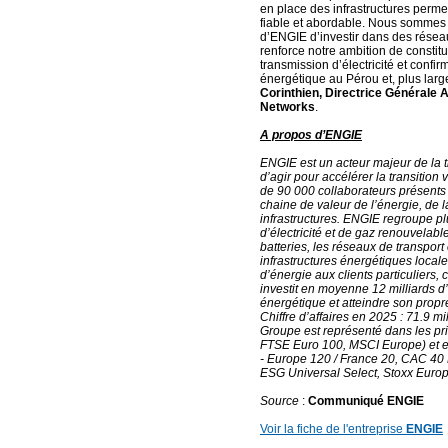
en place des infrastructures perme
fiable et abordable. Nous sommes f
d’ENGIE d’investir dans des réseau
renforce notre ambition de constitue
transmission d’électricité et confi
énergétique au Pérou et, plus larg
Corinthien, Directrice Générale 
Networks
.
A propos d’ENGIE
ENGIE est un acteur majeur de la tr
d’agir pour accélérer la transitio
de 90 000 collaborateurs présents
chaine de valeur de l’énergie, de l
infrastructures. ENGIE regroupe pl
d’électricité et de gaz renouvelable
batteries, les réseaux de transport e
infrastructures énergétiques locales
d’énergie aux clients particuliers
investit en moyenne 12 milliards d’
énergétique et atteindre son propr
Chiffre d’affaires en 2025 : 71.9 mi
Groupe est représenté dans les pr
FTSE Euro 100, MSCI Europe) et ex
- Europe 120 / France 20, CAC 
ESG Universal Select, Stoxx Euro
Source
:
Communiqué ENGIE
Voir la fiche de l'entreprise
ENGIE