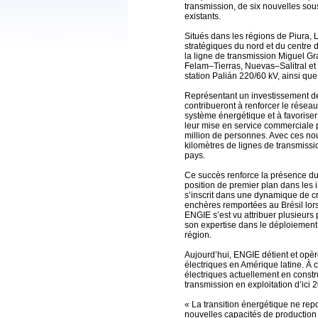
transmission, de six nouvelles sous
existants.
Situés dans les régions de Piura,
stratégiques du nord et du centre 
la ligne de transmission Miguel Gr
Felam–Tierras, Nuevas–Salitral et
station Palián 220/60 kV, ainsi que
Représentant un investissement de 
contribueront à renforcer le réseau 
système énergétique et à favoriser
leur mise en service commerciale p
million de personnes. Avec ces no
kilomètres de lignes de transmiss
pays.
Ce succès renforce la présence du
position de premier plan dans les i
s’inscrit dans une dynamique de c
enchères remportées au Brésil lor
ENGIE s’est vu attribuer plusieurs 
son expertise dans le déploiement d
région.
Aujourd’hui, ENGIE détient et opèr
électriques en Amérique latine. À 
électriques actuellement en const
transmission en exploitation d’ici 
« La transition énergétique ne r
nouvelles capacités de production