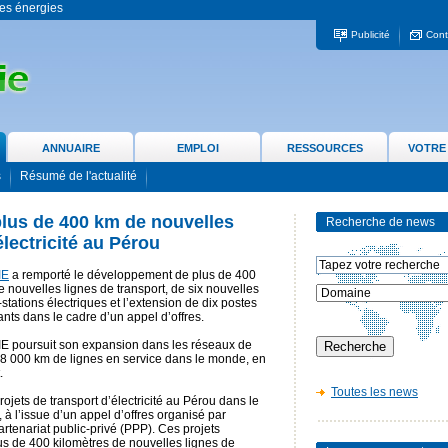
 les énergies
Publicité
Cont
ANNUAIRE
EMPLOI
RESSOURCES
VOTRE
s
Résumé de l'actualité
plus de 400 km de nouvelles
Recherche de news
électricité au Pérou
IE
a remporté le développement de plus de 400
 nouvelles lignes de transport, de six nouvelles
stations électriques et l’extension de dix postes
ants dans le cadre d’un appel d’offres.
E poursuit son expansion dans les réseaux de
de 8 000 km de lignes en service dans le monde, en
.
Toutes les news
jets de transport d’électricité au Pérou dans le
à l’issue d’un appel d’offres organisé par
rtenariat public-privé (PPP). Ces projets
us de 400 kilomètres de nouvelles lignes de