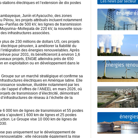
Les news par secteur
-stations électriques et l’extension de dix postes
 Lambayeque, Junín et Ayacucho, des zones
du Pérou, les projets attribués incluent notamment
au–Pariñas de 500 kV, les lignes de transmission
 Muyurina–Mollepata de 220 kV, la nouvelle sous-
 des infrastructures associées.
plus de 230 millions de dollars US, ces projets
électrique péruvien, à améliorer la fiabilité du
 l’intégration des énergies renouvelables. Après
révue pour 2031, ils bénéficieront à environ 1,6
uveaux projets, ENGIE atteindra près de 650
ion en exploitation ou en développement dans le
 Groupe sur un marché stratégique et confirme sa
nfrastructures électriques en Amérique latine. Elle
roissance soutenue, illustrée notamment par les
s de l’appel d’offres de l’ANEEL en mars 2026, où
projets de transmission d’électricité, démontrant
’infrastructures de réseau à l’échelle de la
e 6 000 km de lignes de transmission et 55 postes
cela s’ajoutent 1 600 km de lignes et 25 postes
ruction. Le Groupe vise 10 000 km de lignes de
2030.
epose pas uniquement sur le développement de
 renouvelable ; elle nécessite également la mise