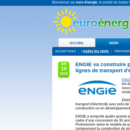
Bienvenue sur
euro-énergie
, le portail de toutes
ACCUEIL
NEWS
accueil news
toutes les news
interview
juil.
ENGIE va construire 
10
lignes de transport d'
2026
ENG
km de
sous-
exist
ENGI
transport d'électricité avec près 
construction ou en développement
ENGIE a remporté quatre grands pro
cadre d’une concession de 30 ans, 
ProInversión selon le modèle de pa
comprennent la construction de pl