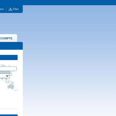
act
Plan
 COMPTE