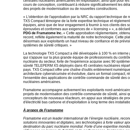
centrales nucléaires américaines en exploitation, ainsi que pour les
cours de conception, contribuant à réduire significativement les déla
des projets de modernisation ou de nouvelles constructions.
« L'obtention de l'approbation par la NRC du rapport technique de r
TXS Compact témoigne de la forte expertise technique et réglement
équipes, ainsi que de leur engagement à fournir à nos clients des s
éprouvées et conformes aux exigences de « licensing » », a déclar
PDG de Framatome Inc.
« Cette approbation réglementaire, obten
record, reflète également la maturité de notre technologie. Cette pla
désormais aux exploitants un haut niveau de confiance et de prévisib
systèmes de sûreté critiques. »
La technologie TXS Compact a été développée à 100 % en interne
qui s'appuie sur la plus grande équipe de professionnels du cont
nucléaire du secteur, forte de l'expérience acquise avec 90 systèm
sûreté TELEPERM XS déployés dans 45 centrales nucléaires répart
pays. TXS Compact offre une chaîne d'outils entièrement numérique
architecture cybersécurisée et évolutive, dans un format compact, 
l'ensemble des applications de contrôle-commande de sûreté des c
nucléaires américaines.
Framatome accompagne activement les exploitants nord-américains
projets de modernisation des contrôle-commande de sûreté, ainsi q
concepteurs de nouveaux réacteurs, en appui aux stratégies de pro
d'électricité bas carbone et d'exploitation à long terme des installati
À propos de Framatome
Framatome est un leader international de l’énergie nucléaire, reco
solutions innovantes et digitales, ses technologies à forte valeur aj
destination du parc nucléaire mondial. Forte d’une expertise mondia