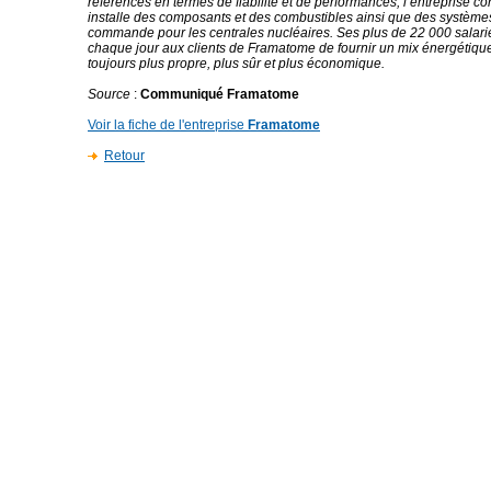
références en termes de fiabilité et de performances, l’entreprise conç
installe des composants et des combustibles ainsi que des systèmes
commande pour les centrales nucléaires. Ses plus de 22 000 salari
chaque jour aux clients de Framatome de fournir un mix énergétiq
toujours plus propre, plus sûr et plus économique.
Source
:
Communiqué Framatome
Voir la fiche de l'entreprise
Framatome
Retour