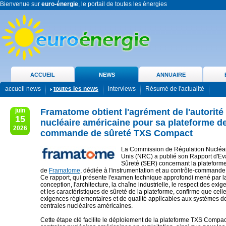
Bienvenue sur
euro-énergie
, le portail de toutes les énergies
ACCUEIL
NEWS
ANNUAIRE
accueil news
toutes les news
interviews
Résumé de l'actualité
juin
Framatome obtient l'agrément de l'autorité
15
nucléaire américaine pour sa plateforme de
2026
commande de sûreté TXS Compact
La Commission de Régulation Nucléai
Unis (NRC) a publié son Rapport d'Ev
Sûreté (SER) concernant la platefor
de
Framatome
, dédiée à l'instrumentation et au contrôle-commande 
Ce rapport, qui présente l'examen technique approfondi mené par l
conception, l'architecture, la chaîne industrielle, le respect des exi
et les caractéristiques de sûreté de la plateforme, confirme que celle-
exigences réglementaires et de qualité applicables aux systèmes de
centrales nucléaires américaines.
Cette étape clé facilite le déploiement de la plateforme TXS Compac