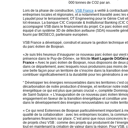
000 tonnes de CO2 par an.
Lors de la phase de construction,
VSB France
a veillé à contractual
entreprises locales et régionales, et a notamment travaillé avec les
Lyaudet pour le terrassement, OT Engineering pour le Génie Civil e
lot réseaux. La banque CIC Corporate & Institutional Banking (CIC 
accompagné VSB dans le financement du projet. Ce parc éolien es
équipé d’un système 3D de détection avifaune (SDA) nouvelle génér
fourni par BIOSECO, partenaire européen.
VSB France a développé, construit et assure la gestion technique et
du parc éolien de Bosjean.
«Je suis très heureux d’inaugurer ce nouveau parc éolien qui vient 
présence dans le Puy-de-Dôme», se félicite
Maël Lagarde DG/Géra
France
« Avec le parc éolien de Bosjean, nous disposons de deux 
dans ce département, avec lesquels nous produisons pas moins de
une belle façon pour un territoire de s’inscrire dans la transition én
contribuer significativement à la durabilité pour les générations à ven
“ Développer les énergies renouvelables dans les territoires c’est co
décarbonation de notre production d’énergie, et renforcer notre i
énergétique ce qui est plus que jamais crucial », complète Dominiq
de Saint-Sulpice. « L'inauguration de ce nouveau parc éolien témoi
engagement en faveur de la transition énergétique et constitue une
dans le développement des énergies renouvelables sur notre territoi
« Ce qui rend Eoliennes de Bosjean particulièrement important à me
qualité de la collaboration : avec les entreprises locales, la commun
partenaires financiers sur place. C’est ainsi que nous concevons l
de projets chez VSB : comme des projets qui produisent de l’énergi
tout en maintenant la création de valeur dans la région. Pour VSB, ce