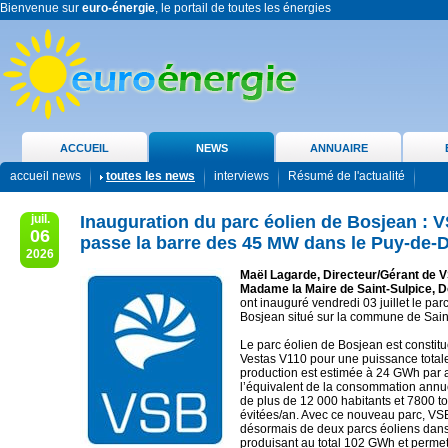
Bienvenue sur
euro-énergie
, le portail de toutes les énergies
ACCUEIL
NEWS
ANNUAIRE
accueil news
toutes les news
interviews
Résumé de l'actualité
juil.
Inauguration du parc éolien de Bosjean : 
06
passe la barre des 45 MW dans le Puy-de
2026
Maël Lagarde, Directeur/Gérant de 
Madame la Maire de Saint-Sulpice, 
ont inauguré vendredi 03 juillet le par
Bosjean situé sur la commune de Saint
Le parc éolien de Bosjean est constit
Vestas V110 pour une puissance total
production est estimée à 24 GWh par a
l’équivalent de la consommation annuel
de plus de 12 000 habitants et 7800 
évitées/an. Avec ce nouveau parc, VS
désormais de deux parcs éoliens dan
produisant au total 102 GWh et permett