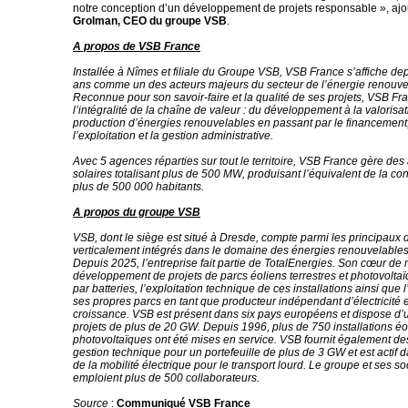
notre conception d’un développement de projets responsable », aj
Grolman, CEO du groupe VSB
.
A propos de VSB France
Installée à Nîmes et filiale du Groupe VSB, VSB France s’affiche de
ans comme un des acteurs majeurs du secteur de l’énergie renouve
Reconnue pour son savoir-faire et la qualité de ses projets, VSB Fr
l’intégralité de la chaîne de valeur : du développement à la valorisat
production d’énergies renouvelables en passant par le financement, 
l’exploitation et la gestion administrative.
Avec 5 agences réparties sur tout le territoire, VSB France gère des a
solaires totalisant plus de 500 MW, produisant l’équivalent de la 
plus de 500 000 habitants.
A propos du groupe VSB
VSB, dont le siège est situé à Dresde, compte parmi les principaux
verticalement intégrés dans le domaine des énergies renouvelable
Depuis 2025, l’entreprise fait partie de TotalEnergies. Son cœur de m
développement de projets de parcs éoliens terrestres et photovoltaï
par batteries, l’exploitation technique de ces installations ainsi que l
ses propres parcs en tant que producteur indépendant d’électricité 
croissance. VSB est présent dans six pays européens et dispose d’u
projets de plus de 20 GW. Depuis 1996, plus de 750 installations éo
photovoltaïques ont été mises en service. VSB fournit également de
gestion technique pour un portefeuille de plus de 3 GW et est actif
de la mobilité électrique pour le transport lourd. Le groupe et ses soc
emploient plus de 500 collaborateurs.
Source
:
Communiqué VSB France