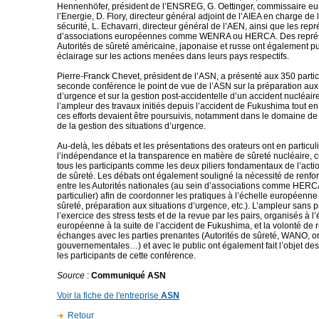
Hennenhöfer, président de l’ENSREG, G. Oettinger, commissaire e
l’Energie, D. Flory, directeur général adjoint de l’AIEA en charge de l
sécurité, L. Echavarri, directeur général de l’AEN, ainsi que les rep
d’associations européennes comme WENRA ou HERCA. Des représ
Autorités de sûreté américaine, japonaise et russe ont également p
éclairage sur les actions menées dans leurs pays respectifs.
Pierre-Franck Chevet, président de l’ASN, a présenté aux 350 partic
seconde conférence le point de vue de l’ASN sur la préparation aux 
d’urgence et sur la gestion post-accidentelle d’un accident nucléaire
l’ampleur des travaux initiés depuis l’accident de Fukushima tout e
ces efforts devaient être poursuivis, notamment dans le domaine de 
de la gestion des situations d’urgence.
Au-delà, les débats et les présentations des orateurs ont en particu
l’indépendance et la transparence en matière de sûreté nucléaire, 
tous les participants comme les deux piliers fondamentaux de l’actio
de sûreté. Les débats ont également souligné la nécessité de renfo
entre les Autorités nationales (au sein d’associations comme HE
particulier) afin de coordonner les pratiques à l’échelle européenne 
sûreté, préparation aux situations d’urgence, etc.). L’ampleur sans 
l’exercice des stress tests et de la revue par les pairs, organisés à l
européenne à la suite de l’accident de Fukushima, et la volonté de r
échanges avec les parties prenantes (Autorités de sûreté, WANO, o
gouvernementales…) et avec le public ont également fait l’objet de
les participants de cette conférence.
Source
:
Communiqué ASN
Voir la fiche de l'entreprise
ASN
Retour