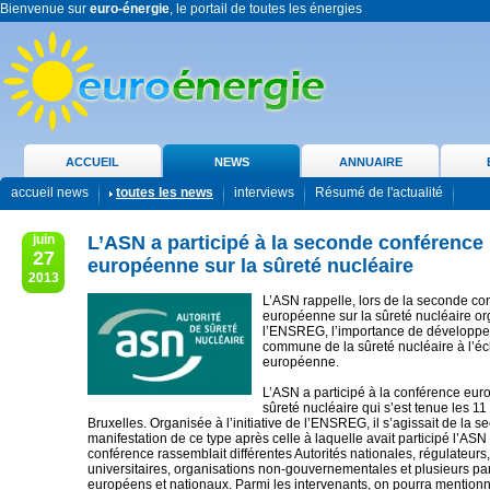
Bienvenue sur
euro-énergie
, le portail de toutes les énergies
ACCUEIL
NEWS
ANNUAIRE
accueil news
toutes les news
interviews
Résumé de l'actualité
juin
L’ASN a participé à la seconde conférence
27
européenne sur la sûreté nucléaire
2013
L’ASN rappelle, lors de la seconde co
européenne sur la sûreté nucléaire o
l’ENSREG, l’importance de développer
commune de la sûreté nucléaire à l’éc
européenne.
L’ASN a participé à la conférence eur
sûreté nucléaire qui s’est tenue les 11
Bruxelles. Organisée à l’initiative de l’ENSREG, il s’agissait de la 
manifestation de ce type après celle à laquelle avait participé l’ASN
conférence rassemblait différentes Autorités nationales, régulateurs,
universitaires, organisations non-gouvernementales et plusieurs pa
européens et nationaux. Parmi les intervenants, on pourra mentio