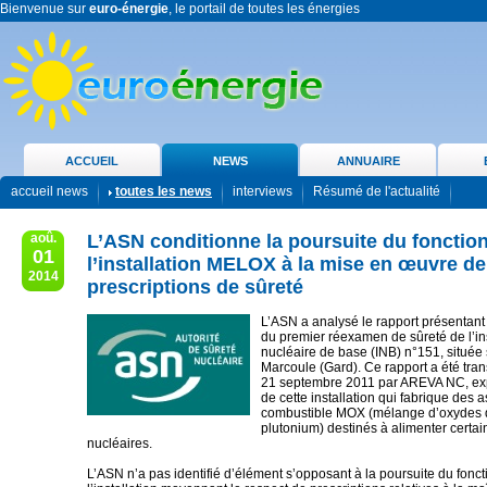
Bienvenue sur
euro-énergie
, le portail de toutes les énergies
ACCUEIL
NEWS
ANNUAIRE
accueil news
toutes les news
interviews
Résumé de l'actualité
aoû.
L’ASN conditionne la poursuite du foncti
01
l’installation MELOX à la mise en œuvre de
2014
prescriptions de sûreté
L’ASN a analysé le rapport présentant
du premier réexamen de sûreté de l’ins
nucléaire de base (INB) n°151, située s
Marcoule (Gard). Ce rapport a été tran
21 septembre 2011 par AREVA NC, exp
de cette installation qui fabrique des
combustible MOX (mélange d’oxydes d
plutonium) destinés à alimenter certai
nucléaires.
L’ASN n’a pas identifié d’élément s’opposant à la poursuite du fon