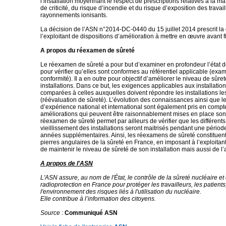
l’installation moyennant le respect de prescriptions relatives à la ma
de criticité, du risque d’incendie et du risque d’exposition des travai
rayonnements ionisants.
La décision de l’ASN n°2014-DC-0440 du 15 juillet 2014 prescrit la d
l’exploitant de dispositions d’amélioration à mettre en œuvre avant f
A propos du réexamen de sûreté
Le réexamen de sûreté a pour but d’examiner en profondeur l’état de
pour vérifier qu’elles sont conformes au référentiel applicable (exa
conformité). Il a en outre pour objectif d’améliorer le niveau de sûre
installations. Dans ce but, les exigences applicables aux installatio
comparées à celles auxquelles doivent répondre les installations le
(réévaluation de sûreté). L’évolution des connaissances ainsi que le
d’expérience national et international sont également pris en compt
améliorations qui peuvent être raisonnablement mises en place sont
réexamen de sûreté permet par ailleurs de vérifier que les différe
vieillissement des installations seront maitrisés pendant une périod
années supplémentaires. Ainsi, les réexamens de sûreté constituent
pierres angulaires de la sûreté en France, en imposant à l’exploita
de maintenir le niveau de sûreté de son installation mais aussi de l’
A propos de l'ASN
L'ASN assure, au nom de l'État, le contrôle de la sûreté nucléaire et 
radioprotection en France pour protéger les travailleurs, les patients,
l'environnement des risques liés à l'utilisation du nucléaire.
Elle contribue à l’information des citoyens.
Source
:
Communiqué ASN