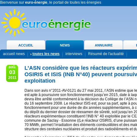
Bienvenue sur
euro-énergie
, le portail de toutes les énergies
ACCUEIL
NEWS
ANNUAIRE
accueil news
toutes les news
interviews
Résumé de l'actualité
aoû.
L’ASN considère que les réacteurs expéri
03
OSIRIS et ISIS (INB N°40) peuvent poursuiv
2011
exploitation
Dans son avis n°2011-AV-0121 du 27 mai 2011, l’ASN estime que le
est apte à poursuivre son fonctionnement jusqu’en 2015, date à laq
devra être arrêté conformément à la décision du Collège de l’ASN
du 16 septembre 2008. Le réacteur ISIS est, pour sa part, apte à po
fonctionnement pour une durée de dix années supplémentaires, à c
du dépôt du dernier dossier de réexamen de sûreté, soit jusqu’en 
réacteurs expérimentaux constituent l’INB N° 40 exploitée par le CE
commune de Saclay - Essonne ((Le réacteur OSIRIS, d’une puissa
70 MWth, permet l’irradiation des éléments combustibles et des mat
structure des centrales nucléaires et produit des radioéléments et du