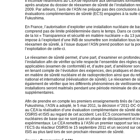
Il incombe néanmoins au CEA de répondre aux demandes formulée
après analyse du dossier de réexamen de sûreté de l’installation re
2009. Par ailleurs, l’avis de l’ASN ne préjuge pas des conclusions à
évaluations complémentaires de sûreté (ECS) engagées à la suite d
Fukushima.
En France, l’autorisation d’exploiter une installation nucléaire de b
comprend pas de limite prédéterminée dans le temps. Dans ce contex
de la loi « Transparence et sécurité en matière nucléaire » du 13 ju
impose à l’exploitant d’une INB de soumettre son installation tous le
réexamen de sûreté, à l’issue duquel l’ASN prend position sur la po
l’exploitation de celle-ci.
Le réexamen de sûreté permet, d’une part, d’examiner en profondeur
l’installation afin de vérifier qu’elle respecte l’ensemble des règles q
applicables (examen de conformité) et, d’autre part, d’améliorer so
en tenant compte de l’évolution des exigences, des pratiques et d
en matière de sûreté nucléaire et de radioprotection ainsi que du re
national et international (réévaluation de sûreté). Le réexamen de 
également de vérifier que les différents phénomènes de vieillissem
installations seront maitrisés pendant une période minimale de dix
supplémentaires.
Afin de prendre en compte les premiers enseignements tirés de l’ac
Fukushima, l’ASN a adopté, le 5 mai 2011, la décision n°2011-DC-0
au CEA la réalisation d’une évaluation complémentaire de sûreté d
OSIRIS et ISIS au regard de cet accident. Les ECS concernent toutes 
nucléaires de base qui ne sont pas en phase de déclassement et inc
expérimentaux. Le CEA remettra à l’ASN un premier rapport sur les 
l’ECS du réacteur OSIRIS le 15 septembre 2011 et un second sur ce
ISIS au plus tard lors de son prochain réexamen de sûreté.