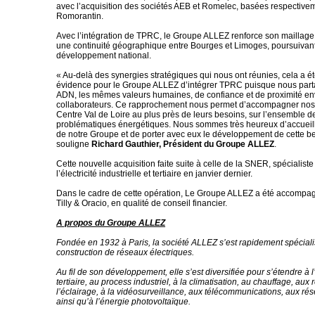
avec l’acquisition des sociétés AEB et Romelec, basées respective
Romorantin.
Avec l’intégration de TPRC, le Groupe ALLEZ renforce son maillage t
une continuité géographique entre Bourges et Limoges, poursuivant
développement national.
« Au-delà des synergies stratégiques qui nous ont réunies, cela a ét
évidence pour le Groupe ALLEZ d’intégrer TPRC puisque nous par
ADN, les mêmes valeurs humaines, de confiance et de proximité en
collaborateurs. Ce rapprochement nous permet d’accompagner nos 
Centre Val de Loire au plus près de leurs besoins, sur l’ensemble d
problématiques énergétiques. Nous sommes très heureux d’accueil
de notre Groupe et de porter avec eux le développement de cette bel
souligne
Richard Gauthier, Président du Groupe ALLEZ
.
Cette nouvelle acquisition faite suite à celle de la SNER, spécialis
l’électricité industrielle et tertiaire en janvier dernier.
Dans le cadre de cette opération, Le Groupe ALLEZ a été accompa
Tilly & Oracio, en qualité de conseil financier.
A propos du Groupe ALLEZ
Fondée en 1932 à Paris, la société ALLEZ s’est rapidement spécial
construction de réseaux électriques.
Au fil de son développement, elle s’est diversifiée pour s’étendre à l’
tertiaire, au process industriel, à la climatisation, au chauffage, aux
l’éclairage, à la vidéosurveillance, aux télécommunications, aux r
ainsi qu’à l’énergie photovoltaïque.