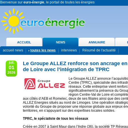
Bienvenue sur
euro-énergie
, le portail de toutes les énergies
ACCUEIL
NEWS
ANNUAIRE
accueil news
toutes les news
interviews
Résumé de l'actualité
juil.
Le Groupe ALLEZ renforce son ancrage en 
01
de Loire avec l’intégration de TPRC
2026
Le Groupe ALLEZ annonce l’acquisiti
Centre (TPRC), spécialiste des infrast
réseaux. Cette entreprise vient renforc
significativement la présence du Gro
région Centre-Val de Loire et complét
aux côtés d’AEB et Romelec, deux de ses filiales ainsi que des cent
ALLEZ Energies situés au nord de Limoges. Une opération stratégiqu
volonté du Groupe de proposer une réponse globale aux enjeux én
territoires, en s’appuyant sur des expertises locales solides.
TPRC, le spécialiste de tous les réseaux
Créée en 2007 à Saint Maur dans l’Indre (36), la société TP Réseau 