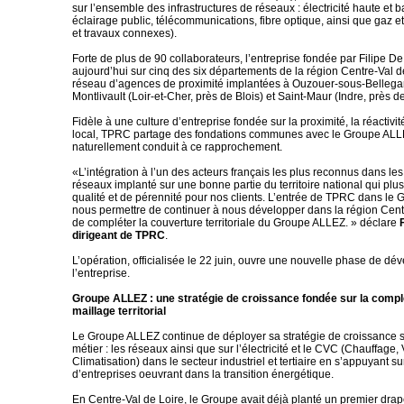
sur l’ensemble des infrastructures de réseaux : électricité haute et 
éclairage public, télécommunications, fibre optique, ainsi que gaz e
et travaux connexes).
Forte de plus de 90 collaborateurs, l’entreprise fondée par Filipe 
aujourd’hui sur cinq des six départements de la région Centre-Val d
réseau d’agences de proximité implantées à Ouzouer-sous-Bellegard
Montlivault (Loir-et-Cher, près de Blois) et Saint-Maur (Indre, près 
Fidèle à une culture d’entreprise fondée sur la proximité, la réactivit
local, TPRC partage des fondations communes avec le Groupe ALLE
naturellement conduit à ce rapprochement.
«L’intégration à l’un des acteurs français les plus reconnus dans le
réseaux implanté sur une bonne partie du territoire national qui plus
qualité et de pérennité pour nos clients. L’entrée de TPRC dans le
nous permettre de continuer à nous développer dans la région Centr
de compléter la couverture territoriale du Groupe ALLEZ. » déclare
dirigeant de TPRC
.
L’opération, officialisée le 22 juin, ouvre une nouvelle phase de d
l’entreprise.
Groupe ALLEZ : une stratégie de croissance fondée sur la compl
maillage territorial
Le Groupe ALLEZ continue de déployer sa stratégie de croissance 
métier : les réseaux ainsi que sur l’électricité et le CVC (Chauffage, 
Climatisation) dans le secteur industriel et tertiaire en s’appuyant sur
d’entreprises oeuvrant dans la transition énergétique.
En Centre-Val de Loire, le Groupe avait déjà planté un premier dr