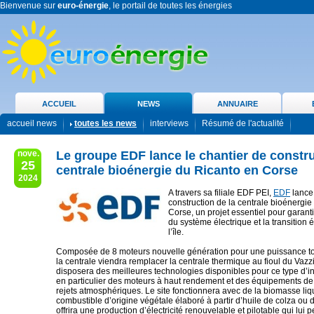
Bienvenue sur
euro-énergie
, le portail de toutes les énergies
ACCUEIL
NEWS
ANNUAIRE
accueil news
toutes les news
interviews
Résumé de l'actualité
nove.
Le groupe EDF lance le chantier de constru
25
centrale bioénergie du Ricanto en Corse
2024
A travers sa filiale EDF PEI,
EDF
lance 
construction de la centrale bioénergie
Corse, un projet essentiel pour garanti
du système électrique et la transition
l’île.
Composée de 8 moteurs nouvelle génération pour une puissance t
la centrale viendra remplacer la centrale thermique au fioul du Vazz
disposera des meilleures technologies disponibles pour ce type d’in
en particulier des moteurs à haut rendement et des équipements de
rejets atmosphériques. Le site fonctionnera avec de la biomasse liqu
combustible d’origine végétale élaboré à partir d’huile de colza ou d
offrira une production d’électricité renouvelable et pilotable qui lui 