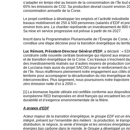
s’adapter en temps réel au besoin de la consommation de l’île tout 
65% les émissions de CO2. Sa production devrait couvrir environ 2
consommation annuelle de la Corse.
Le projet contribue à développer les emplois et l’activité industrielle
travaux mobiliseront de 250 à 500 personnes (salariés d’EDF et pres
environ trois ans. Le chantier représente un investissement de 800 m
Sa mise en service progressive est prévue à partir de mi-2027.
Inscrit dans la Programmation Pluriannuelle de l’Énergie de Corse, 
constitue une étape décisive pour la transition énergétique du territo
Luc Rémont, Président-Directeur Général d’EDF
, a déclaré : « ED
construire cette nouvelle centrale bioénergie qui répond aux enjeux
et de transition énergétique de la Corse. Ces travaux s’inscrivent da
des investissements réalisés sur d’autres moyens de production co
de Lucciana mais aussi du projet SACOI3 pour le renforcement du r
de l’île. Nous réaffirmons pleinement notre engagement aux côtés d
territoire pour accompagner la décarbonation du mix énergétique 
interconnectées. Plus largement, nous poursuivons notre trajectoire
zéro émission nette d’ici à 2050 ».
[1] La biomasse liquide utilisée est certifiée conforme aux dispositio
européenne RED transposées en droit français qui encadrent les cr
durabilité et d’exigence environnementale de la filière.
A propos d'EDF
Acteur majeur de la transition énergétique, le groupe EDF est un én
intégré, présent sur l’ensemble des métiers : la production, le transpo
distribution, le négoce, la vente d’énergie et les services énergétiq
énergies bas carbone dans le monde, le Groupe a développé un mi