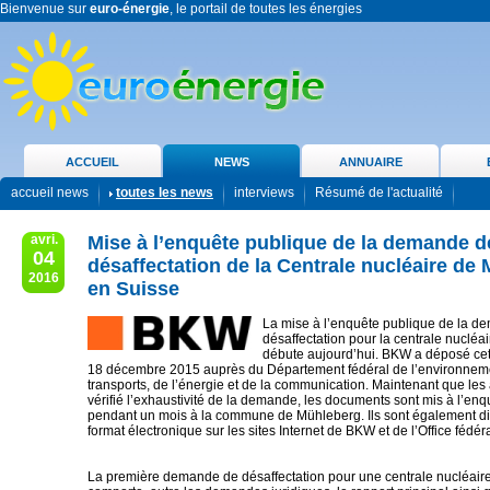
Bienvenue sur
euro-énergie
, le portail de toutes les énergies
ACCUEIL
NEWS
ANNUAIRE
accueil news
toutes les news
interviews
Résumé de l'actualité
avri.
Mise à l’enquête publique de la demande d
04
désaffectation de la Centrale nucléaire de
2016
en Suisse
La mise à l’enquête publique de la d
désaffectation pour la centrale nuclé
débute aujourd’hui. BKW a déposé ce
18 décembre 2015 auprès du Département fédéral de l’environnem
transports, de l’énergie et de la communication. Maintenant que les 
vérifié l’exhaustivité de la demande, les documents sont mis à l’en
pendant un mois à la commune de Mühleberg. Ils sont également d
format électronique sur les sites Internet de BKW et de l’Office fédéra
La première demande de désaffectation pour une centrale nucléair