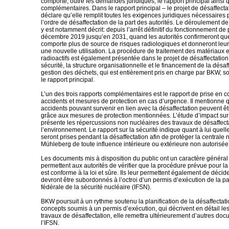
comporte, outre les demandes juridiques, le rapport principal ainsi q
complémentaires. Dans le rapport principal – le projet de désaffect
déclare qu’elle remplit toutes les exigences juridiques nécessaires 
l’ordre de désaffectation de la part des autorités. Le déroulement de
y est notamment décrit: depuis l’arrêt définitif du fonctionnement de
décembre 2019 jusqu’en 2031, quand les autorités confirmeront que
comporte plus de source de risques radiologiques et donneront leur 
une nouvelle utilisation. La procédure de traitement des matériaux 
radioactifs est également présentée dans le projet de désaffectatio
sécurité, la structure organisationnelle et le financement de la désaff
gestion des déchets, qui est entièrement pris en charge par BKW, so
le rapport principal.
L’un des trois rapports complémentaires est le rapport de prise en 
accidents et mesures de protection en cas d’urgence. Il mentionne q
accidents pouvant survenir en lien avec la désaffectation peuvent êt
grâce aux mesures de protection mentionnées. L’étude d’impact sur
présente les répercussions non nucléaires des travaux de désaffect
l’environnement. Le rapport sur la sécurité indique quant à lui quel
seront prises pendant la désaffectation afin de protéger la centrale 
Mühleberg de toute influence intérieure ou extérieure non autorisée
Les documents mis à disposition du public ont un caractère général e
permettent aux autorités de vérifier que la procédure prévue pour la
est conforme à la loi et sûre. Ils leur permettent également de décid
devront être subordonnés à l’octroi d’un permis d’exécution de la par
fédérale de la sécurité nucléaire (IFSN).
BKW poursuit à un rythme soutenu la planification de la désaffectati
concepts soumis à un permis d’exécution, qui décrivent en détail les
travaux de désaffectation, elle remettra ultérieurement d’autres do
l’IFSN.