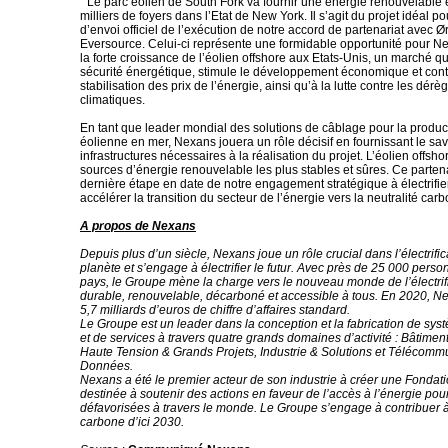
“ Le parc éolien de South Fork va fournir une énergie renouvelable 
milliers de foyers dans l’Etat de New York. Il s’agit du projet idéal 
d’envoi officiel de l’exécution de notre accord de partenariat avec Ø
Eversource. Celui-ci représente une formidable opportunité pour N
la forte croissance de l’éolien offshore aux Etats-Unis, un marché qu
sécurité énergétique, stimule le développement économique et cont
stabilisation des prix de l’énergie, ainsi qu’à la lutte contre les dér
climatiques.
En tant que leader mondial des solutions de câblage pour la produc
éolienne en mer, Nexans jouera un rôle décisif en fournissant le savo
infrastructures nécessaires à la réalisation du projet. L’éolien offsho
sources d’énergie renouvelable les plus stables et sûres. Ce partena
dernière étape en date de notre engagement stratégique à électrifier 
accélérer la transition du secteur de l’énergie vers la neutralité carb
A propos de Nexans
Depuis plus d’un siècle, Nexans joue un rôle crucial dans l’électrific
planète et s’engage à électrifier le futur. Avec près de 25 000 pers
pays, le Groupe mène la charge vers le nouveau monde de l’électrific
durable, renouvelable, décarboné et accessible à tous. En 2020, N
5,7 milliards d’euros de chiffre d’affaires standard.
Le Groupe est un leader dans la conception et la fabrication de sy
et de services à travers quatre grands domaines d’activité : Bâtiment 
Haute Tension & Grands Projets, Industrie & Solutions et Télécomm
Données.
Nexans a été le premier acteur de son industrie à créer une Fondati
destinée à soutenir des actions en faveur de l’accès à l’énergie pou
défavorisées à travers le monde. Le Groupe s’engage à contribuer à 
carbone d’ici 2030.