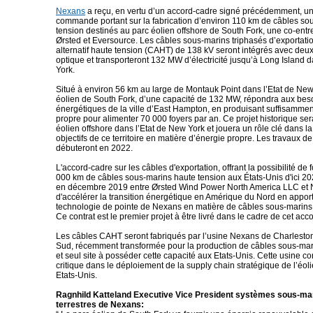
Nexans
a reçu, en vertu d’un accord-cadre signé précédemment, u
commande portant sur la fabrication d’environ 110 km de câbles so
tension destinés au parc éolien offshore de South Fork, une co-entr
Ørsted et Eversource. Les câbles sous-marins triphasés d’exportati
alternatif haute tension (CAHT) de 138 kV seront intégrés avec deux
optique et transporteront 132 MW d’électricité jusqu’à Long Island 
York.
Situé à environ 56 km au large de Montauk Point dans l’Etat de New 
éolien de South Fork, d’une capacité de 132 MW, répondra aux bes
énergétiques de la ville d’East Hampton, en produisant suffisammen
propre pour alimenter 70 000 foyers par an. Ce projet historique ser
éolien offshore dans l’Etat de New York et jouera un rôle clé dans la
objectifs de ce territoire en matière d’énergie propre. Les travaux de
débuteront en 2022.
L'accord-cadre sur les câbles d'exportation, offrant la possibilité de 
000 km de câbles sous-marins haute tension aux États-Unis d'ici 20
en décembre 2019 entre Ørsted Wind Power North America LLC et 
d'accélérer la transition énergétique en Amérique du Nord en apport
technologie de pointe de Nexans en matière de câbles sous-marins 
Ce contrat est le premier projet à être livré dans le cadre de cet acco
Les câbles CAHT seront fabriqués par l’usine Nexans de Charlesto
Sud, récemment transformée pour la production de câbles sous-mar
et seul site à posséder cette capacité aux Etats-Unis. Cette usine co
critique dans le déploiement de la supply chain stratégique de l’éol
Etats-Unis.
Ragnhild Katteland Executive Vice President systèmes sous-mar
terrestres de Nexans: