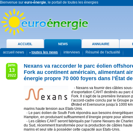
Bienvenue sur
euro-énergie
, le portail de toutes les énergies
ACCUEIL
NEWS
ANNUAIRE
accueil news
toutes les news
interviews
Résumé de l'actualité
janv.
Nexans va raccorder le parc éolien offsho
13
Fork au continent américain, alimentant ai
2022
énergie propre 70 000 foyers dans l’État d
- Nexans va fournir des câbles sous
d’exportation CAHT destinés au parc 
Fork. Il s’agit de la première livraison
l’accord-cadre conclu par le Groupe po
Ørsted et Eversource jusqu’à 1000 km
marins haute tension aux Etats-Unis.
- Le parc éolien de South Fork répondra aux besoins énergétiques d
Hampton, en produisant suffisamment d’énergie propre pour aliment
- Les câbles CAHT seront fabriqués par l’usine Nexans de Charles
du Sud, récemment transformée pour la production de câbles haute
marins et seul site à posséder cette capacité aux Etats-Unis.