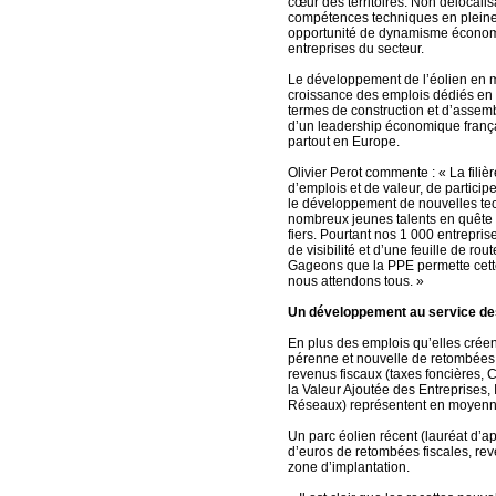
cœur des territoires. Non délocalis
compétences techniques en pleine
opportunité de dynamisme économiqu
entreprises du secteur.
Le développement de l’éolien en 
croissance des emplois dédiés en 
termes de construction et d’assembla
d’un leadership économique frança
partout en Europe.
Olivier Perot commente : « La filiè
d’emplois et de valeur, de partici
le développement de nouvelles tech
nombreux jeunes talents en quête
fiers. Pourtant nos 1 000 entrepri
de visibilité et d’une feuille de ro
Gageons que la PPE permette cette 
nous attendons tous. »
Un développement au service des
En plus des emplois qu’elles créen
pérenne et nouvelle de retombées fi
revenus fiscaux (taxes foncières, C
la Valeur Ajoutée des Entreprises, 
Réseaux) représentent en moyenne
Un parc éolien récent (lauréat d’a
d’euros de retombées fiscales, reve
zone d’implantation.