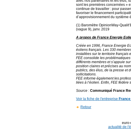
avec nos partenaires et les élus, s
sont les premières concernées » exp
continue de travailler : pour pass
favoriser le financement participati
d’approvisionnement du système éle
(1) Baromètre OpinionWay-Qualit’E
(vague 9), janv. 2019
A propos de France Energie Eoli
Créée en 1996, France Energie Eol
éoliens français. Les 330 membres
installées sur le territoire français
FEE consolide les problématiques 
différents membres et s’appuie sur
position claires et précises au nom 
publics, des élus, de la presse et 
sollicitations.
FEE informe également les professi
liées à l’éolien. Enfin, FEE fédère
Source
:
Communiqué France Re
Voir la fiche de l'entreprise
France
Retour
euro-
actualité de l'