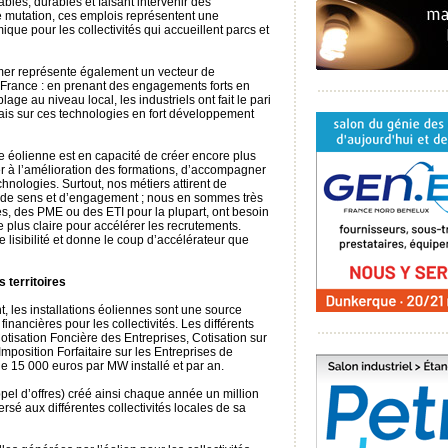
ables, durables et faisant intervenir des
 mutation, ces emplois représentent une
e pour les collectivités qui accueillent parcs et
mer représente également un vecteur de
France : en prenant des engagements forts en
ge au niveau local, les industriels ont fait le pari
is sur ces technologies en fort développement
re éolienne est en capacité de créer encore plus
per à l’amélioration des formations, d’accompagner
nologies. Surtout, nos métiers attirent de
 de sens et d’engagement ; nous en sommes très
ses, des PME ou des ETI pour la plupart, ont besoin
ute plus claire pour accélérer les recrutements.
lisibilité et donne le coup d’accélérateur que
 territoires
t, les installations éoliennes sont une source
nancières pour les collectivités. Les différents
otisation Foncière des Entreprises, Cotisation sur
Imposition Forfaitaire sur les Entreprises de
 15 000 euros par MW installé et par an.
ppel d’offres) créé ainsi chaque année un million
rsé aux différentes collectivités locales de sa