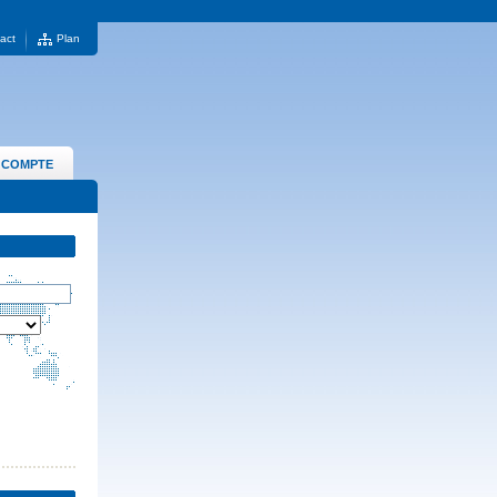
act
Plan
 COMPTE