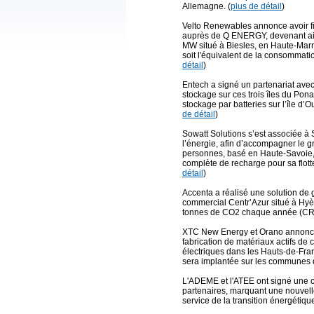
Allemagne. (
plus de détail
)
Velto Renewables annonce avoir fi
auprès de Q ENERGY, devenant ains
MW situé à Biesles, en Haute-Mar
soit l'équivalent de la consommatio
détail
)
Entech a signé un partenariat ave
stockage sur ces trois îles du Ponan
stockage par batteries sur l’île d’O
de détail
)
Sowatt Solutions s’est associée à 
l’énergie, afin d’accompagner le g
personnes, basé en Haute-Savoie, 
complète de recharge pour sa flotte
détail
)
Accenta a réalisé une solution de
commercial Centr’Azur situé à Hyère
tonnes de CO2 chaque année (CR
XTC New Energy et Orano annoncen
fabrication de matériaux actifs de
électriques dans les Hauts-de-Fran
sera implantée sur les communes d
L'ADEME et l'ATEE ont signé une c
partenaires, marquant une nouvel
service de la transition énergétique