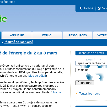
 les énergies
Publicité
Cont
ANNUAIRE
EMPLOI
RESSOURCES
VOTRE
Résumé de l'actualité
é de l'énergie du 2 au 8 mars
Recherche de news
e Greenvolt ont conclu un partenariat pour
 pour l’Autoconsommation (UPAC) à proximité de la
stro Verde au POrtugal. Une fois opérationnelle,
Wh d’énergie par an. (
plus de détail
)
ctuelle au Moyen-Orient, Technip Energies a activé
 le 28 février et mis en œuvre des mesures de
ncernés du Moyen-Orient, conformément aux
en étroite coordination avec ses clients. (
plus de
Toutes les news
de ses parts dans 11 projets de stockage par
 789 MWs – 1628 MWh, en construction, en