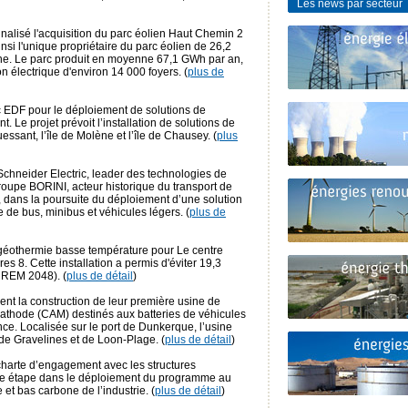
Les news par secteur
nalisé l'acquisition du parc éolien Haut Chemin 2
i l'unique propriétaire du parc éolien de 26,2
ne. Le parc produit en moyenne 67,1 GWh par an,
n électrique d'environ 14 000 foyers. (
plus de
c EDF pour le déploiement de solutions de
t. Le projet prévoit l’installation de solutions de
uessant, l’île de Molène et l’île de Chausey. (
plus
Schneider Electric, leader des technologies de
roupe BORINI, acteur historique du transport de
dans la poursuite du déploiement d’une solution
 de bus, minibus et véhicules légers. (
plus de
 géothermie basse température pour Le centre
s 8. Cette installation a permis d'éviter 19,3
REM 2048). (
plus de détail
)
t la construction de leur première usine de
 cathode (CAM) destinés aux batteries de véhicules
ce. Localisée sur le port de Dunkerque, l’usine
e Gravelines et de Loon-Plage. (
plus de détail
)
harte d’engagement avec les structures
le étape dans le déploiement du programme au
 et bas carbone de l’industrie. (
plus de détail
)