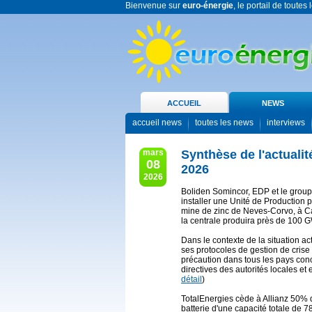
Bienvenue sur
euro-énergie
, le portail de toutes
ACCUEIL
NEWS
accueil news
toutes les news
interviews
mars
Synthèse de l'actualit
08
2026
2026
Boliden Somincor, EDP et le group
installer une Unité de Production
mine de zinc de Neves-Corvo, à Ca
la centrale produira près de 100 G
Dans le contexte de la situation a
ses protocoles de gestion de crise
précaution dans tous les pays co
directives des autorités locales et 
détail
)
TotalEnergies cède à Allianz 50% 
batterie d'une capacité totale de