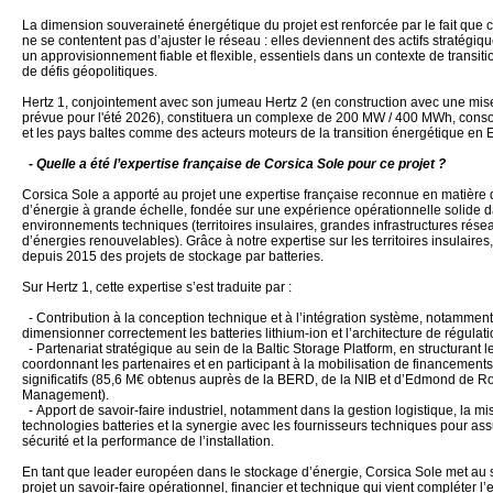
La dimension souveraineté énergétique du projet est renforcée par le fait que c
ne se contentent pas d’ajuster le réseau : elles deviennent des actifs stratégiq
un approvisionnement fiable et flexible, essentiels dans un contexte de transit
de défis géopolitiques.
Hertz 1, conjointement avec son jumeau Hertz 2 (en construction avec une mis
prévue pour l'été 2026), constituera un complexe de 200 MW / 400 MWh, consol
et les pays baltes comme des acteurs moteurs de la transition énergétique en 
- Quelle a été l’expertise française de Corsica Sole pour ce projet ?
Corsica Sole a apporté au projet une expertise française reconnue en matière
d’énergie à grande échelle, fondée sur une expérience opérationnelle solide d
environnements techniques (territoires insulaires, grandes infrastructures résea
d’énergies renouvelables). Grâce à notre expertise sur les territoires insulaire
depuis 2015 des projets de stockage par batteries.
Sur Hertz 1, cette expertise s’est traduite par :
- Contribution à la conception technique et à l’intégration système, notammen
dimensionner correctement les batteries lithium-ion et l’architecture de régulat
- Partenariat stratégique au sein de la Baltic Storage Platform, en structurant le
coordonnant les partenaires et en participant à la mobilisation de financements
significatifs (85,6 M€ obtenus auprès de la BERD, de la NIB et d’Edmond de Ro
Management).
- Apport de savoir-faire industriel, notamment dans la gestion logistique, la 
technologies batteries et la synergie avec les fournisseurs techniques pour assu
sécurité et la performance de l’installation.
En tant que leader européen dans le stockage d’énergie, Corsica Sole met au 
projet un savoir-faire opérationnel, financier et technique qui vient compléter l’