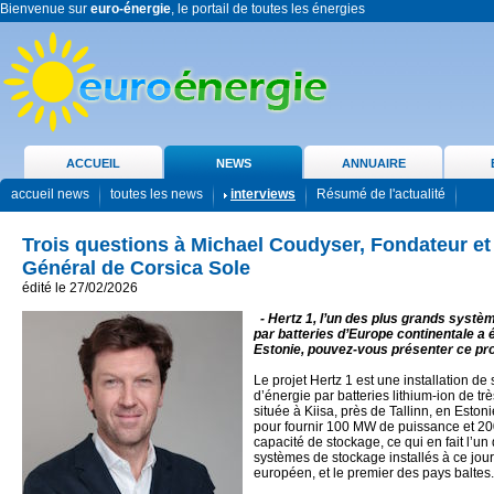
Bienvenue sur
euro-énergie
, le portail de toutes les énergies
ACCUEIL
NEWS
ANNUAIRE
accueil news
toutes les news
interviews
Résumé de l'actualité
Trois questions à Michael Coudyser, Fondateur et
Général de Corsica Sole
édité le 27/02/2026
- Hertz 1, l’un des plus grands syst
par batteries d’Europe continentale a 
Estonie, pouvez-vous présenter ce pro
Le projet Hertz 1 est une installation de
d’énergie par batteries lithium-ion de tr
située à Kiisa, près de Tallinn, en Estoni
pour fournir 100 MW de puissance et 
capacité de stockage, ce qui en fait l’un
systèmes de stockage installés à ce jour
européen, et le premier des pays baltes.