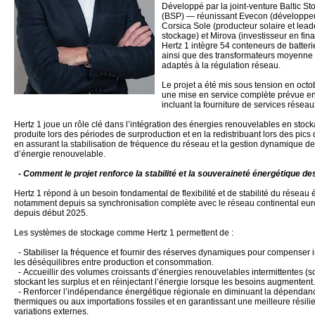
Développé par la joint-venture Baltic St
(BSP) — réunissant Evecon (développeu
Corsica Sole (producteur solaire et lea
stockage) et Mirova (investisseur en fi
Hertz 1 intègre 54 conteneurs de batterie
ainsi que des transformateurs moyenne 
adaptés à la régulation réseau.
Le projet a été mis sous tension en oct
une mise en service complète prévue en
incluant la fourniture de services résea
Hertz 1 joue un rôle clé dans l’intégration des énergies renouvelables en stockan
produite lors des périodes de surproduction et en la redistribuant lors des pic
en assurant la stabilisation de fréquence du réseau et la gestion dynamique de
d’énergie renouvelable.
- Comment le projet renforce la stabilité et la souveraineté énergétique de
Hertz 1 répond à un besoin fondamental de flexibilité et de stabilité du réseau é
notamment depuis sa synchronisation complète avec le réseau continental eur
depuis début 2025.
Les systèmes de stockage comme Hertz 1 permettent de :
- Stabiliser la fréquence et fournir des réserves dynamiques pour compenser
les déséquilibres entre production et consommation.
- Accueillir des volumes croissants d’énergies renouvelables intermittentes (so
stockant les surplus et en réinjectant l’énergie lorsque les besoins augmentent.
- Renforcer l’indépendance énergétique régionale en diminuant la dépendanc
thermiques ou aux importations fossiles et en garantissant une meilleure résili
variations externes.