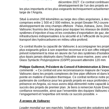
décembre 2027. Ce contrat contribuer
développement de l’un des projets en
les plus importants et les plus exigeants techniquement actuelleme
large de l’Angola.
Situé à environ 200 kilomètres au large des côtes angolaises, à de
comprises entre 1 500 et 2 000 mètres, le projet Greater PAJ couvre
développement de cinq champs offshore : Palas, Astraea, Juno, Dio
Vallourec fournira des line pipes pour équiper les réseaux de distrib
systèmes d’injection d’eau et les conduites d’exportation de gaz, de
infrastructures indispensables à la sécurité et à l’efficacité de la pro
transport des hydrocarbures en milieu ultra-profond.
Ce contrat illustre la capacité de Vallourec à accompagner les projet
plus exigeants grâce à son expertise reconnue et à son offre intégré
prévoit notamment la mise en œuvre de l'un des systèmes d'isolatio
plus épais jamais déployés dans l'industrie sous-marine, avec une 
Glass Syntactic Polypropylene (GSPP) pouvant atteindre 120 mm.
Philippe Guillemot, Président du Conseil d’Administration & Dire
commenté : « Ce contrat est une reconnaissance majeure de l’exper
Vallourec dans les projets complexes de line pipe offshore et dans l
pointe en matière d’isolation thermique. Ce contrat renforce notre po
partenaire de confiance pour les grands projets en eaux profondes 
présence en Angola, où nous avons déjà démontré notre capacité 
succès des projets de premier plan. Je tiens à remercier Azule Ener
confiance renouvelée, ainsi que l’ensemble des équipes Vallourec 
l’engagement et l’expertise ont rendu ce succès possible. »
À propos de Vallourec
Leader mondial sur ses marchés, Vallourec fournit des solutions tub