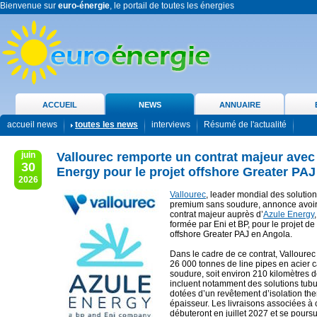
Bienvenue sur
euro-énergie
, le portail de toutes les énergies
ACCUEIL
NEWS
ANNUAIRE
accueil news
toutes les news
interviews
Résumé de l'actualité
juin
Vallourec remporte un contrat majeur avec
30
Energy pour le projet offshore Greater PA
2026
Vallourec
, leader mondial des solution
premium sans soudure, annonce avoir
contrat majeur auprès d’
Azule Energy
formée par Eni et BP, pour le projet 
offshore Greater PAJ en Angola.
Dans le cadre de ce contrat, Vallourec
26 000 tonnes de line pipes en acier 
soudure, soit environ 210 kilomètres d
incluent notamment des solutions tubu
dotées d’un revêtement d’isolation the
épaisseur. Les livraisons associées 
débuteront en juillet 2027 et se pours