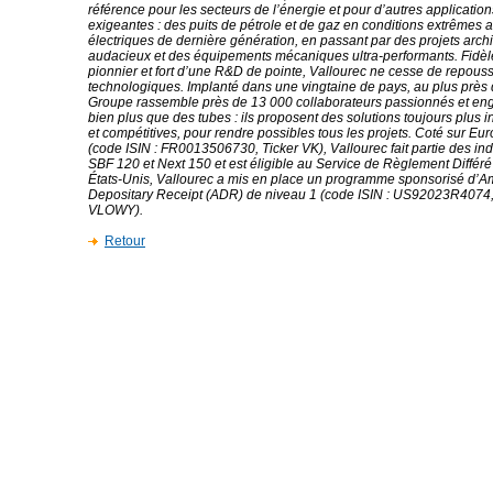
référence pour les secteurs de l’énergie et pour d’autres application
exigeantes : des puits de pétrole et de gaz en conditions extrêmes 
électriques de dernière génération, en passant par des projets arch
audacieux et des équipements mécaniques ultra-performants. Fidèle
pionnier et fort d’une R&D de pointe, Vallourec ne cesse de repousse
technologiques. Implanté dans une vingtaine de pays, au plus près d
Groupe rassemble près de 13 000 collaborateurs passionnés et eng
bien plus que des tubes : ils proposent des solutions toujours plus i
et compétitives, pour rendre possibles tous les projets. Coté sur Eur
(code ISIN : FR0013506730, Ticker VK), Vallourec fait partie des i
SBF 120 et Next 150 et est éligible au Service de Règlement Différ
États-Unis, Vallourec a mis en place un programme sponsorisé d’A
Depositary Receipt (ADR) de niveau 1 (code ISIN : US92023R4074, 
VLOWY).
Retour