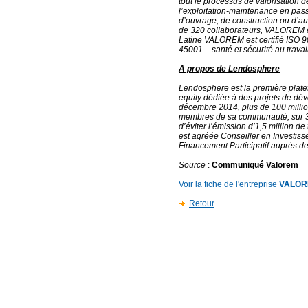
tout le processus de valorisation
l’exploitation-maintenance en pass
d’ouvrage, de construction ou d’aud
de 320 collaborateurs, VALOREM e
Latine VALOREM est certifié ISO 9
45001 – santé et sécurité au travail
A propos de Lendosphere
Lendosphere est la première platef
equity dédiée à des projets de d
décembre 2014, plus de 100 million
membres de sa communauté, sur 31
d’éviter l’émission d’1,5 million
est agréée Conseiller en Investisse
Financement Participatif auprès de
Source
:
Communiqué Valorem
Voir la fiche de l'entreprise
VALO
Retour