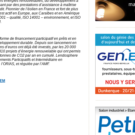
 des énergies renouvelables, du développement à
ant par des prestations d’assistance à maîtrise
it. Pionnier de l’éolien en France et fort de plus
st actif en Europe, aux Caraïbes et en Amérique
001 – qualité, ISO 14001 – environnement, et ISO
.
orme de financement participatif en prêts et en
éveloppement durable. Depuis son lancement en
s d’euros ont déjà été investis, par les 20 000
0 projets d’énergie renouvelable qui ont permis
 de tonnes de CO2 par an en cumulé. Lendosphere
ments Participatifs et Intermédiaire en
 l’ORIAS, et régulée par l’AMF.
REM