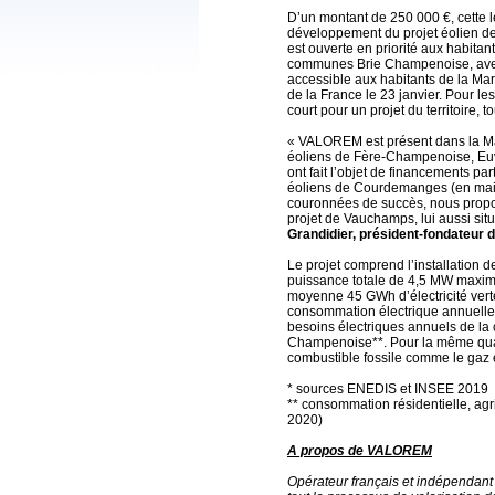
D’un montant de 250 000 €, cette 
développement du projet éolien d
est ouverte en priorité aux habit
communes Brie Champenoise, avec d
accessible aux habitants de la Ma
de la France le 23 janvier. Pour les 
court pour un projet du territoire,
« VALOREM est présent dans la Ma
éoliens de Fère-Champenoise, Euvy
ont fait l’objet de financements par
éoliens de Courdemanges (en mai 
couronnées de succès, nous propo
projet de Vauchamps, lui aussi sit
Grandidier, président-fondateu
Le projet comprend l’installation 
puissance totale de 4,5 MW maxi
moyenne 45 GWh d’électricité verte
consommation électrique annuelle
besoins électriques annuels de l
Champenoise**. Pour la même quanti
combustible fossile comme le gaz 
* sources ENEDIS et INSEE 2019
** consommation résidentielle, agri
2020)
A propos de VALOREM
Opérateur français et indépendant