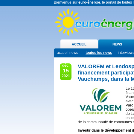
Bienvenue sur
euro-énergie
, le portail de toutes
ACCUEIL
NEWS
accueil news
toutes les news
interview
déc.
VALOREM et Lendosph
15
financement participat
2021
Vauchamps, dans la 
Le 1
finan
Vauc
avec 
Parc 
opér
de L
est o
de la communauté de communes d
Investir dans le développement d