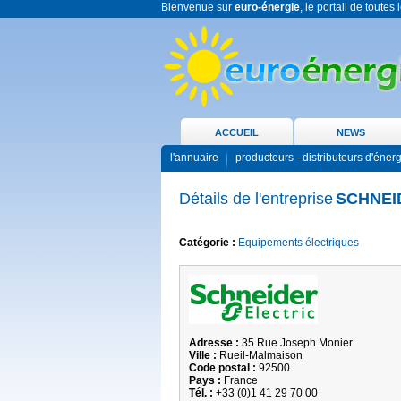
Bienvenue sur
euro-énergie
, le portail de toutes
ACCUEIL
NEWS
l'annuaire
producteurs - distributeurs d'éner
Détails de l'entreprise
SCHNEI
Catégorie :
Equipements électriques
Adresse :
35 Rue Joseph Monier
Ville :
Rueil-Malmaison
Code postal :
92500
Pays :
France
Tél. :
+33 (0)1 41 29 70 00