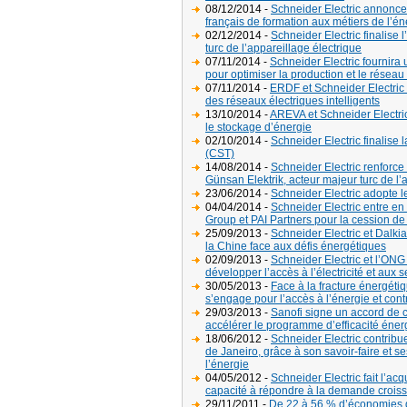
08/12/2014 -
Schneider Electric annonce 
français de formation aux métiers de l’éner
02/12/2014 -
Schneider Electric finalise 
turc de l’appareillage électrique
07/11/2014 -
Schneider Electric fournira 
pour optimiser la production et le réseau
07/11/2014 -
ERDF et Schneider Electric 
des réseaux électriques intelligents
13/10/2014 -
AREVA et Schneider Electri
le stockage d’énergie
02/10/2014 -
Schneider Electric finalise
(CST)
14/08/2014 -
Schneider Electric renforce 
Günsan Elektrik, acteur majeur turc de l’
23/06/2014 -
Schneider Electric adopte 
04/04/2014 -
Schneider Electric entre en
Group et PAI Partners pour la cession d
25/09/2013 -
Schneider Electric et Dalki
la Chine face aux défis énergétiques
02/09/2013 -
Schneider Electric et l’ON
développer l’accès à l’électricité et aux 
30/05/2013 -
Face à la fracture énergéti
s’engage pour l’accès à l’énergie et cont
29/03/2013 -
Sanofi signe un accord de c
accélérer le programme d’efficacité énerg
18/06/2012 -
Schneider Electric contrib
de Janeiro, grâce à son savoir-faire et 
l’énergie
04/05/2012 -
Schneider Electric fait l’a
capacité à répondre à la demande croissa
29/11/2011 -
De 22 à 56 % d’économies d’