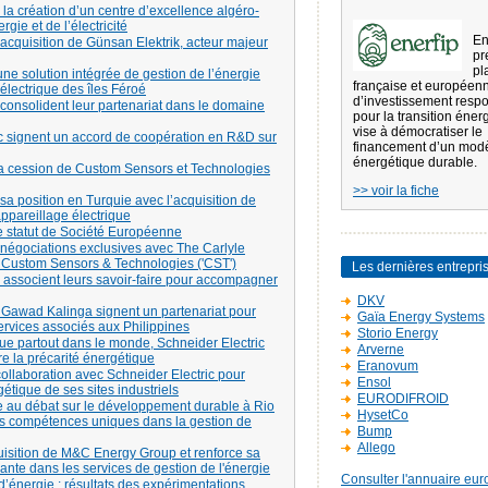
la création d’un centre d’excellence algéro-
gie et de l’électricité
En
l’acquisition de Günsan Elektrik, acteur majeur
pr
pl
une solution intégrée de gestion de l’énergie
française et européen
 électrique des îles Féroé
d’investissement resp
consolident leur partenariat dans le domaine
pour la transition éner
vise à démocratiser le
c signent un accord de coopération en R&D sur
financement d’un mod
énergétique durable.
 la cession de Custom Sensors et Technologies
>> voir la fiche
sa position en Turquie avec l’acquisition de
appareillage électrique
le statut de Société Européenne
 négociations exclusives avec The Carlyle
e Custom Sensors & Technologies ('CST')
Les dernières entrepri
a associent leurs savoir-faire pour accompagner
DKV
G Gawad Kalinga signent un partenariat pour
Gaïa Energy Systems
services associés aux Philippines
Storio Energy
que partout dans le monde, Schneider Electric
Arverne
re la précarité énergétique
Eranovum
ollaboration avec Schneider Electric pour
Ensol
étique de ses sites industriels
EURODIFROID
ue au débat sur le développement durable à Rio
HysetCo
ses compétences uniques dans la gestion de
Bump
Allego
cquisition de M&C Energy Group et renforce sa
nte dans les services de gestion de l'énergie
Consulter l'annuaire eur
énergie : résultats des expérimentations