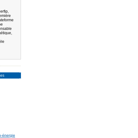
erfip,
emière
ateforme
ne
onsable
gétique,
èle
ses
o-énergie