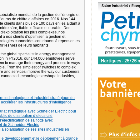
spécialiste mondial de la gestion de l'énergie et
’euros de chiffre d’affaires en 2016. Nos 144
e clients dans plus de 100 pays en les aidant à
ière sûre, fiable, efficace et durable. Des
 d'exploitation les plus complexes, nos
t à nos clients d’optimiser la gestion et
chnologies connectées contribuent à repenser les
hir les vies de leurs habitants.
s the global specialist in energy management
lion in FY2016, our 144,000 employees serve
hem to manage their energy and process in ways
nable. From the simplest of switches to complex
are and services improve the way our customers
 connected technologies reshape industries,
re technologique et industriel stratégique du
accélérer les infrastructures d’intelligence
riat stratégique avec Schneider Electric pour
ic de distribution d’électricité
électrification de sa flotte avec
 de Schneider Electric
la solarisation de ses sites industriels en
e le développement et le déploiement à grande