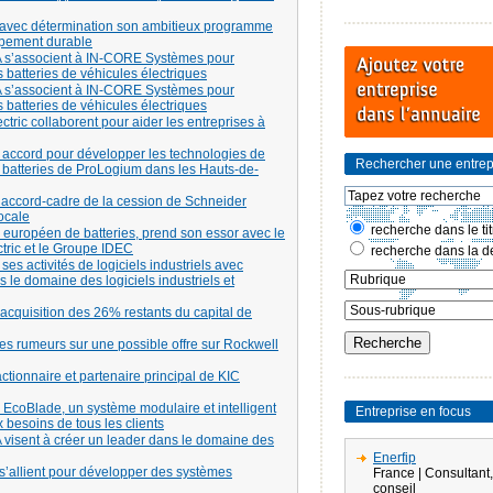
t avec détermination son ambitieux programme
ppement durable
A s’associent à IN-CORE Systèmes pour
 batteries de véhicules électriques
A s’associent à IN-CORE Systèmes pour
 batteries de véhicules électriques
tric collaborent pour aider les entreprises à
n accord pour développer les technologies de
Rechercher une entrep
e batteries de ProLogium dans les Hauts-de-
l’accord-cadre de la cession de Schneider
ocale
recherche dans le tit
 européen de batteries, prend son essor avec le
tric et le Groupe IDEC
recherche dans la de
es activités de logiciels industriels avec
le domaine des logiciels industriels et
l’acquisition des 26% restants du capital de
es rumeurs sur une possible offre sur Rockwell
ctionnaire et partenaire principal de KIC
 EcoBlade, un système modulaire et intelligent
Entreprise en focus
besoins de tous les clients
 visent à créer un leader dans le domaine des
Enerfip
 s’allient pour développer des systèmes
France | Consultant,
conseil