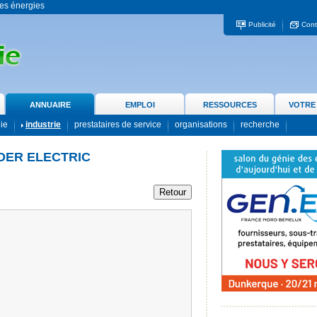
 les énergies
Publicité
Cont
ANNUAIRE
EMPLOI
RESSOURCES
VOTRE
gie
industrie
prestataires de service
organisations
recherche
DER ELECTRIC