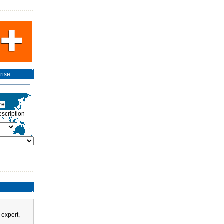
rise
re
scription
 expert,