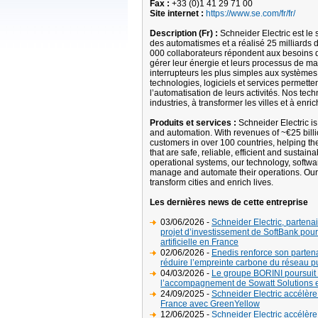
Fax :
+33 (0)1 41 29 71 00
Site internet :
https://www.se.com/fr/fr/
Description (Fr) :
Schneider Electric est le 
des automatismes et a réalisé 25 milliards d
000 collaborateurs répondent aux besoins d
gérer leur énergie et leurs processus de man
interrupteurs les plus simples aux systèmes
technologies, logiciels et services permetten
l’automatisation de leurs activités. Nos te
industries, à transformer les villes et à enric
Produits et services :
Schneider Electric i
and automation. With revenues of ~€25 bil
customers in over 100 countries, helping t
that are safe, reliable, efficient and sustai
operational systems, our technology, softw
manage and automate their operations. Our
transform cities and enrich lives.
Les dernières news de cette entreprise
03/06/2026 -
Schneider Electric, partenai
projet d’investissement de SoftBank pour 
artificielle en France
02/06/2026 -
Enedis renforce son partena
réduire l’empreinte carbone du réseau publ
04/03/2026 -
Le groupe BORINI poursuit l’
l’accompagnement de Sowatt Solutions et
24/09/2025 -
Schneider Electric accélère 
France avec GreenYellow
12/06/2025 -
Schneider Electric accélèr