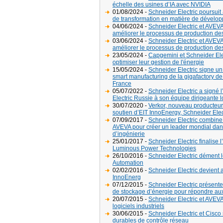
échelle des usines d’IA avec NVIDIA
01/08/2024 -
Schneider Electric poursui
de transformation en matière de dévelo
04/06/2024 -
Schneider Electric et AVEV
améliorer le processus de production des
03/06/2024 -
Schneider Electric et AVEV
améliorer le processus de production des
23/05/2024 -
Capgemini et Schneider Elec
optimiser leur gestion de l'énergie
15/05/2024 -
Schneider Electric signe u
smart manufacturing de la gigafactory d
France
05/07/2022 -
Schneider Electric a signé 
Electric Russie à son équipe dirigeante l
30/07/2020 -
Verkor, nouveau producteur
soutien d’EIT InnoEnergy, Schneider Elec
07/09/2017 -
Schneider Electric combine s
AVEVA pour créer un leader mondial dans 
d’ingénierie
25/01/2017 -
Schneider Electric finalise 
Luminous Power Technologies
26/10/2016 -
Schneider Electric dément l
Automation
02/02/2016 -
Schneider Electric devient a
InnoEnerg
07/12/2015 -
Schneider Electric présente
de stockage d’énergie pour répondre aux 
20/07/2015 -
Schneider Electric et AVEVA
logiciels industriels
30/06/2015 -
Schneider Electric et Cisco
durables de contrôle réseau