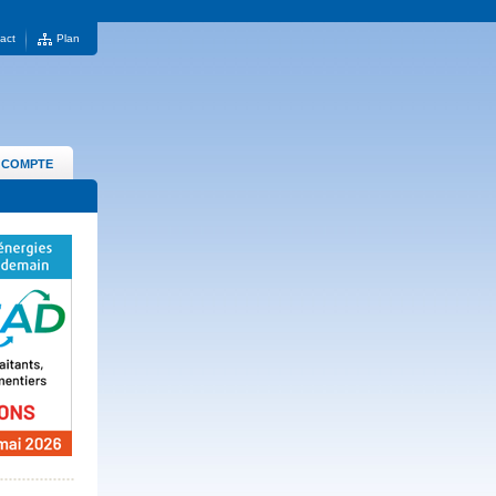
act
Plan
 COMPTE